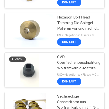
sechseckiger Form
KONTAKT
QUALITÄTSKONTROLLE
Hexagon Bolt Head
50
Trimming Die Spiegel
TRETEN
Polieren vor und nach der
Kaltes Schmieden
SIE
Beschichtung
USD+Negotioned+Pieces MOQ:1
sterben
MIT
KONTAKT
UNS
CVD-
IN
Oberflächenbeschichtung
VERBINDUNG
Wolframkarbid-Matrize
77
M2 / M35 / M42 / HSS-
USD+Negotioned+Pieces MOQ:1
Material
kalte Überschrift
NACHRICHTEN
KONTAKT
sterben
Sechseckige
FORDERN
Schneidform aus
SIE EIN
Wolframkarbid mit TIN-