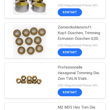
Beschichtung für
ZITAT
USD+Negotioned+Pieces MOQ:1
Schraubenwerkzeuge
KONTAKT
73
SITEMAP
Schrauben Sie
Zementkohlenstoff-
Kopf-Düschen, Trimming
zweiten
DATENSCHUTZRICHTLINIE
Extrusion-Düschen 0,005
Toleranz
Durchschlag
USD+Negotioned+Pieces MOQ:1
KONTAKT
Professionelle
99
Hexagonal Trimming Die,
Zinn TIALN Stahl
HSS-Schläge
Schneiden Die
USD+Negotioned+Pieces MOQ:1
Langlebigkeit
KONTAKT
M2 M35 Hex Trim Die