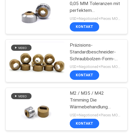
0,05 MM Toleranzen mit
perfektem
43
Tangenzradius
USD+Negotioned+Pieces MOQ:10
Nuss-
KONTAKT
Umformgesenke
Präzisions-
Standardbeschneider-
Schraubbolzen-Form-
Form mit CVD-
USD+Negotioned+Pieces MOQ:1
Beschichtung
KONTAKT
12
M2 / M35 / M42
Die-Schneidemesser
Trimming Die
Wärmebehandlung
Kartonverpackung für
USD+Negotioned+Pieces MOQ:1
Hex Bolzen
KONTAKT