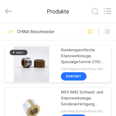
Henghui
Precision
Mold
Produkte
Co.,
Limited.
All
Rights
Reserved.
HAUS
161
CHINA Beschneider
Wolframkarbid
PRODUKTE
sterben
Kundenspezifische
Stanzwerkzeuge,
VIDEOS
Spezialgeformte CVD-
Beschichtung, ISO 9001
USD+Negotioned+Pieces MOQ:1
Standard
ÜBER
KONTAKT
73
UNS
Karbid-Punkte und -
M35 M42 Schneid- und
Stanzwerkzeuge,
FABRIK-
Stäbe
Sonderanfertigung
AUSFLUG
Stanzwerkzeug mit
USD+Negotioned+Pieces MOQ:1