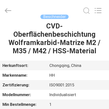
Henghui
Precision
Mold
Co.,
Limited.
Beschneider
All
Rights
Reserved.
CVD-
HAUS
Oberflächenbeschichtung
PRODUKTE
Wolframkarbid-Matrize M2 /
M35 / M42 / HSS-Material
VIDEOS
Herkunftsort:
Chongqing, China
ÜBER
Markenname:
HH
UNS
Zertifizierung:
ISO9001:2015
FABRIK-
Modellnummer:
Individualisiert
AUSFLUG
Min Bestellmenge:
1