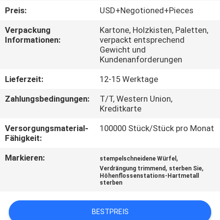
Preis:
USD+Negotioned+Pieces
QUALITÄTSKONTROLLE
Verpackung
Kartone, Holzkisten, Paletten,
Informationen:
verpackt entsprechend
Gewicht und
TRETEN
Kundenanforderungen
SIE
Lieferzeit:
12-15 Werktage
MIT
Zahlungsbedingungen:
T/T, Western Union,
UNS
Kreditkarte
IN
Versorgungsmaterial-
100000 Stück/Stück pro Monat
VERBINDUNG
Fähigkeit:
Markieren:
,
stempelschneidene Würfel
NACHRICHTEN
,
,
Verdrängung trimmend
sterben Sie
Höhenflossenstations-Hartmetall
sterben
FORDERN
BESTPREIS
SIE EIN