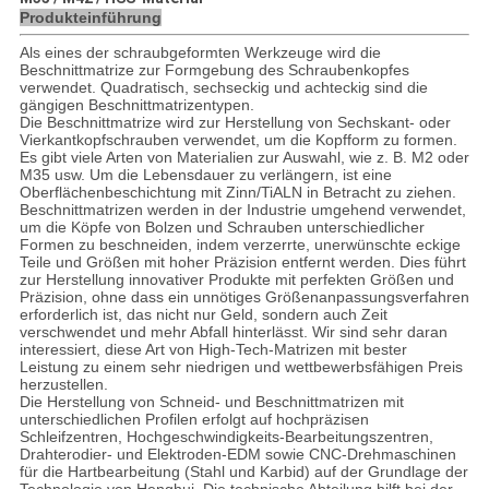
Produkteinführung
Als eines der schraubgeformten Werkzeuge wird die
Beschnittmatrize zur Formgebung des Schraubenkopfes
verwendet. Quadratisch, sechseckig und achteckig sind die
gängigen Beschnittmatrizentypen.
Die Beschnittmatrize wird zur Herstellung von Sechskant- oder
Vierkantkopfschrauben verwendet, um die Kopfform zu formen.
Es gibt viele Arten von Materialien zur Auswahl, wie z. B. M2 oder
M35 usw. Um die Lebensdauer zu verlängern, ist eine
Oberflächenbeschichtung mit Zinn/TiALN in Betracht zu ziehen.
Beschnittmatrizen werden in der Industrie umgehend verwendet,
um die Köpfe von Bolzen und Schrauben unterschiedlicher
Formen zu beschneiden, indem verzerrte, unerwünschte eckige
Teile und Größen mit hoher Präzision entfernt werden. Dies führt
zur Herstellung innovativer Produkte mit perfekten Größen und
Präzision, ohne dass ein unnötiges Größenanpassungsverfahren
erforderlich ist, das nicht nur Geld, sondern auch Zeit
verschwendet und mehr Abfall hinterlässt. Wir sind sehr daran
interessiert, diese Art von High-Tech-Matrizen mit bester
Leistung zu einem sehr niedrigen und wettbewerbsfähigen Preis
herzustellen.
Die Herstellung von Schneid- und Beschnittmatrizen mit
unterschiedlichen Profilen erfolgt auf hochpräzisen
Schleifzentren, Hochgeschwindigkeits-Bearbeitungszentren,
Drahterodier- und Elektroden-EDM sowie CNC-Drehmaschinen
für die Hartbearbeitung (Stahl und Karbid) auf der Grundlage der