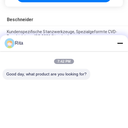
Beschneider
Kundenspezifische Stanzwerkzeuge, Spezialgeformte CVD-
Beschichtung, ISO 9001 Standard
Rita
M35 M42 Schneid- und Stanzwerkzeuge, Sonderanfertigung
Stanzwerkzeug mit sechseckiger Form
7:42 PM
Hexagon Bolt Head Trimming Die Spiegel Polieren vor und nach
der Beschichtung
Good day, what product are you looking for?
Beliebte Kategorien
Alle
Wolframkarbid 
Karbid-Punkte Und -
Sterben
Stäbe
Kaltes Schmieden 
Kalte Überschrift 
Sterben
Sterben