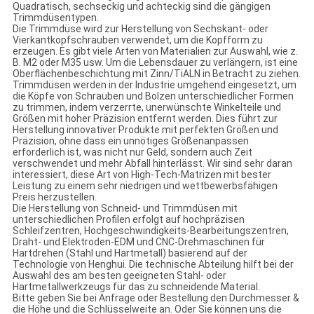
Quadratisch, sechseckig und achteckig sind die gängigen
Trimmdüsentypen.
Die Trimmdüse wird zur Herstellung von Sechskant- oder
Vierkantkopfschrauben verwendet, um die Kopfform zu
erzeugen. Es gibt viele Arten von Materialien zur Auswahl, wie z.
B. M2 oder M35 usw. Um die Lebensdauer zu verlängern, ist eine
Oberflächenbeschichtung mit Zinn/TiALN in Betracht zu ziehen.
Trimmdüsen werden in der Industrie umgehend eingesetzt, um
die Köpfe von Schrauben und Bolzen unterschiedlicher Formen
zu trimmen, indem verzerrte, unerwünschte Winkelteile und
Größen mit hoher Präzision entfernt werden. Dies führt zur
Herstellung innovativer Produkte mit perfekten Größen und
Präzision, ohne dass ein unnötiges Größenanpassen
erforderlich ist, was nicht nur Geld, sondern auch Zeit
verschwendet und mehr Abfall hinterlässt. Wir sind sehr daran
interessiert, diese Art von High-Tech-Matrizen mit bester
Leistung zu einem sehr niedrigen und wettbewerbsfähigen
Preis herzustellen.
Die Herstellung von Schneid- und Trimmdüsen mit
unterschiedlichen Profilen erfolgt auf hochpräzisen
Schleifzentren, Hochgeschwindigkeits-Bearbeitungszentren,
Draht- und Elektroden-EDM und CNC-Drehmaschinen für
Hartdrehen (Stahl und Hartmetall) basierend auf der
Technologie von Henghui. Die technische Abteilung hilft bei der
Auswahl des am besten geeigneten Stahl- oder
Hartmetallwerkzeugs für das zu schneidende Material.
Bitte geben Sie bei Anfrage oder Bestellung den Durchmesser &
die Höhe und die Schlüsselweite an. Oder Sie können uns die