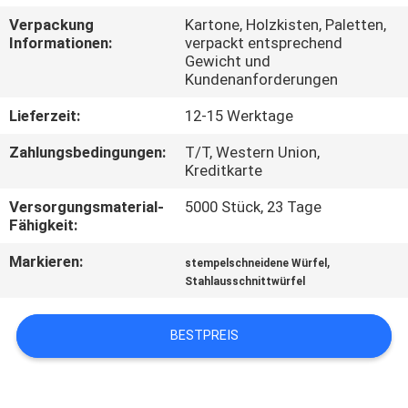
Verpackung
Kartone, Holzkisten, Paletten,
QUALITÄTSKONTROLLE
Informationen:
verpackt entsprechend
Gewicht und
Kundenanforderungen
TRETEN
Lieferzeit:
12-15 Werktage
SIE
Zahlungsbedingungen:
T/T, Western Union,
MIT
Kreditkarte
UNS
Versorgungsmaterial-
5000 Stück, 23 Tage
IN
Fähigkeit:
VERBINDUNG
Markieren:
,
stempelschneidene Würfel
Stahlausschnittwürfel
NACHRICHTEN
BESTPREIS
FORDERN
SIE EIN