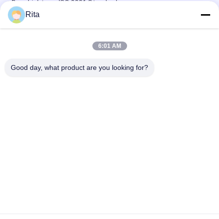
Beschichtung, ISO 9001 Standard
Rita
M35 M42 Schneid- und Stanzwerkzeuge, Sonderanfertigung
Stanzwerkzeug mit sechseckiger Form
6:01 AM
Hexagon Bolt Head Trimming Die Spiegel Polieren vor und nach
der Beschichtung
Good day, what product are you looking for?
Beliebte Kategorien
Alle
Wolframkarbid 
Karbid-Punkte Und -
Sterben
Stäbe
Kaltes Schmieden 
Kalte Überschrift 
Sterben
Sterben
Schrauben Sie 
HSS-Schläge
Zweiten 
Durchschlag
Nuss-
Die-Schneidemesser
Umformgesenke