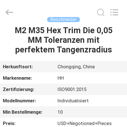
Henghui
Precision
Mold
Co.,
Limited.
Beschneider
All
Rights
Reserved.
M2 M35 Hex Trim Die 0,05
HAUS
MM Toleranzen mit
PRODUKTE
perfektem Tangenzradius
VIDEOS
Herkunftsort:
Chongqing, China
Markenname:
HH
ÜBER
Zertifizierung:
ISO9001:2015
UNS
Modellnummer:
Individualisiert
FABRIK-
Min Bestellmenge:
10
AUSFLUG
Preis:
USD+Negotioned+Pieces