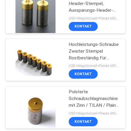
Header-Stempel,
Aussparungs-Header-
43
Stempel, gute
USD+Negotioned+Pieces MOQ:50 Stück
Verschleißfestigkeit
Nuss-
KONTAKT
Umformgesenke
Hochleistungs-Schraube
Zweiter Stempel
Rostbeständig Für
Kundenspezifische
USD+Negotioned+Pieces MOQ:50 Stück
Schlitzschraube
KONTAKT
12
Polsterte
Die-Schneidemesser
Schraubschlagmaschine
mit Zinn / TILAN / Plain-
Cover
USD+Negotioned+Pieces MOQ:50-teilig/Stücke
KONTAKT