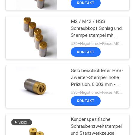
Schraubschrauber mit
KONTAKT
TIN-Beschichtung
QUALITÄTSKONTROLLE
M2 / M42 / HSS
50
Schraubkopf Schlag und
TRETEN
Stempelstempel mit
Kaltes Schmieden
SIE
langer Lebensdauer
USD+Negotioned+Pieces MOQ:10 Stück/Stück
sterben
MIT
KONTAKT
UNS
Gelb beschichteter HSS-
IN
Zweiter-Stempel, hohe
VERBINDUNG
Präzision, 0,003 mm -
77
0,01 mm Toleranz
USD+Negotioned+Pieces MOQ:50 Stück
kalte Überschrift
NACHRICHTEN
KONTAKT
sterben
Kundenspezifische
FORDERN
Schraubenzweitstempel
SIE EIN
und Stanzwerkzeuge