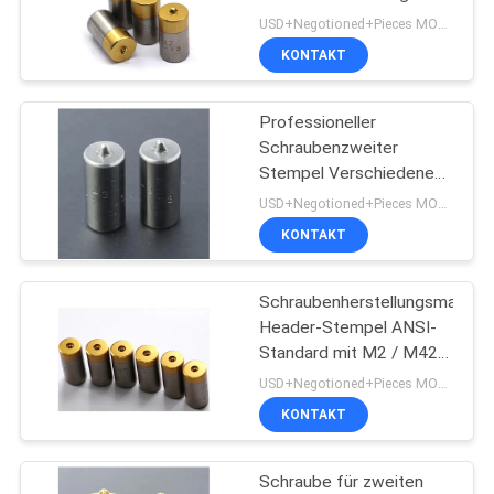
HRC 60-68 Härte
ZITAT
USD+Negotioned+Pieces MOQ:30 Stück/Stücke
KONTAKT
73
SITEMAP
Schrauben Sie
Professioneller
Schraubenzweiter
zweiten
DATENSCHUTZRICHTLINIE
Stempel Verschiedene
Formen Für
Durchschlag
USD+Negotioned+Pieces MOQ:50 Stück
Druckgusswerkzeug
KONTAKT
Schraubenherstellungsmaschi
99
Header-Stempel ANSI-
Standard mit M2 / M42 /
HSS-Schläge
HSS Material
USD+Negotioned+Pieces MOQ:50 Stück
KONTAKT
Schraube für zweiten