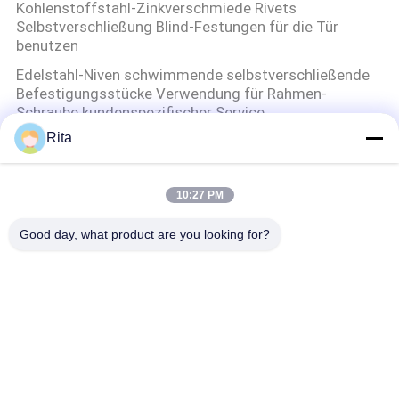
Kohlenstoffstahl-Zinkverschmiede Rivets
Selbstverschließung Blind-Festungen für die Tür
benutzen
Edelstahl-Niven schwimmende selbstverschließende
Befestigungsstücke Verwendung für Rahmen-
Schraube kundenspezifischer Service
Rita
Selbstklemmende Nüsse S CLS SP Polierbeschichtung
Verwendung für Industrieanlagen kundenspezifischer
Service
10:27 PM
Wolframkarbid sterben
Good day, what product are you looking for?
Hochpräzisions-Wolframkarbid-Matrize, polierte
Hartmetall-Kaltstauchmatrizen für Schrauben
Karbid-Punkte und -Stäbe
Erste Karbid-Punkte und -Drucke zur Herstellung von
Stanzdrucken und -Drucken 50-90 HRC Härte