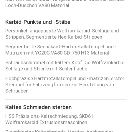
Loch-Düschen VA80 Material
QUALITÄTSKONTROLLE
Karbid-Punkte und -Stäbe
TRETEN
Persönlich angepasste Wolframkarbid-Schläge und
Strippen, Segmentierte Hex-Karbid-Strippen
SIE
Segmentierte Sechskant-Hartmetallstempel und -
MIT
Matrizen mit YG20C VA80 CD-750 H13 Material
UNS
Schraubschimmel mit kaltem Kopf Die Wolframkarbid
Schläge und Streife mit Schleiffläche
IN
Hochpräzise Hartmetallstempel und -matrizen, erster
VERBINDUNG
Stempel für Fahrzeugformen zur Herstellung von
Schrauben
NACHRICHTEN
Kaltes Schmieden sterben
HSS Präzisions-Kaltschmiedung, SKD61
FORDERN
Wolframkarbid Extrusionsmaschinen
SIE EIN
Zuverlässige Kaltschmiede-Matrize, hochpräzise,