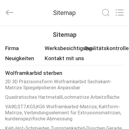
Henghui
Precision
Mold
Sitemap
Co.,
Limited.
All
Rights
Reserved.
HAUS
Sitemap
PRODUKTE
Firma
Werksbesichtigung
Qualitätskontrolle
Neuigkeiten
Kontakt mit uns
VIDEOS
Wolframkarbid sterben
2D 3D Präzisionsform Wolframkarbid Sechskant-
ÜBER
Matrize Spiegelpolieren Anpassbar
UNS
Quadratisches HartmetallLochmatrize Arbeitsfläche
VA80,ST7,KG5,KG6 Wolframkarbid-Matrize, Kaltform-
FABRIK-
Matrize, Verbindungselement für Extrusionsmatrizen,
kundenspezifische Abmessung
AUSFLUG
Kalt-Hot-Schmieden Tungstenkarbid-Düschen Gerade