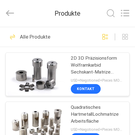
Henghui
Precision
Mold
Produkte
Co.,
Limited.
All
Rights
Reserved.
HAUS
161
Alle Produkte
Wolframkarbid
PRODUKTE
sterben
2D 3D Präzisionsform
Wolframkarbid
VIDEOS
Sechskant-Matrize
Spiegelpolieren
USD+Negotioned+Pieces MOQ:1
Anpassbar
ÜBER
KONTAKT
73
UNS
Karbid-Punkte und -
Quadratisches
HartmetallLochmatrize
FABRIK-
Stäbe
Arbeitsfläche
AUSFLUG
USD+Negotioned+Pieces MOQ:1 Stück