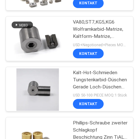
KONTAKT
QUALITÄTSKONTROLLE
VA80,ST7,KG5,KG6
50
Wolframkarbid-Matrize,
TRETEN
Kaltform-Matrize,
Kaltes Schmieden
SIE
Verbindungselement für
USD+Negotioned+Pieces MOQ:1 Stück/Stück
sterben
Extrusionsmatrizen,
MIT
KONTAKT
kundenspezifische
UNS
Abmessung
Kalt-Hot-Schmieden
IN
Tungstenkarbid-Düschen
VERBINDUNG
Gerade Loch-Düschen
77
VA80 Material
USD 50-100 PIECE MOQ:1 Stück
kalte Überschrift
NACHRICHTEN
KONTAKT
sterben
Phillips-Schraube zweiter
FORDERN
Schlagkopf
SIE EIN
Beschichtung Zinn TiALN