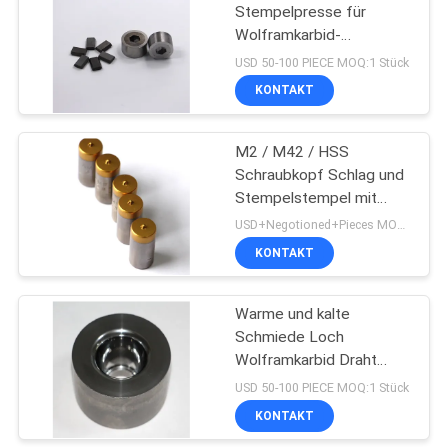
Stempelpresse für
Wolframkarbid-
43
Schmiedepressen
USD 50-100 PIECE MOQ:1 Stück
Schwarz und Gelb
Nuss-
KONTAKT
Umformgesenke
M2 / M42 / HSS
Schraubkopf Schlag und
Stempelstempel mit
langer Lebensdauer
USD+Negotioned+Pieces MOQ:10 Stück/Stück
KONTAKT
12
Warme und kalte
Die-Schneidemesser
Schmiede Loch
Wolframkarbid Draht
Zeichnung stirbt für
USD 50-100 PIECE MOQ:1 Stück
Schmiede Maschine
KONTAKT