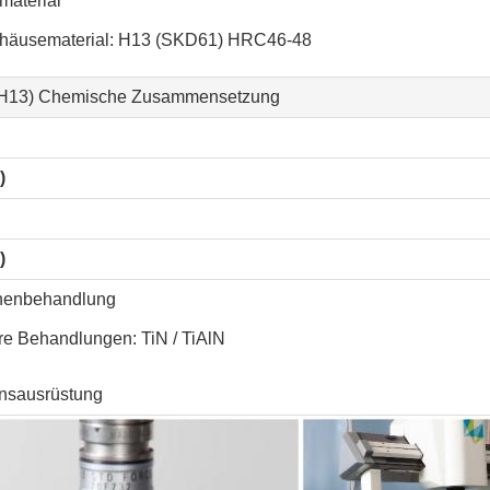
aterial
häusematerial: H13 (SKD61) HRC46-48
H13) Chemische Zusammensetzung
)
)
henbehandlung
re Behandlungen: TiN / TiAlN
onsausrüstung