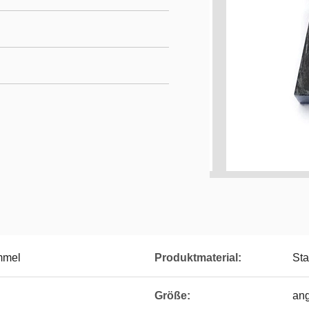
mmel
Produktmaterial:
Sta
Größe:
an