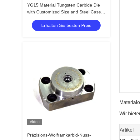
YG15 Material Tungsten Carbide Die
with Customized Size and Steel Case
for Screw Making
Erhalten Sie besten Preis
Material
Wir biete
Video
Artikel
Präzisions-Wolframkarbid-Nuss-