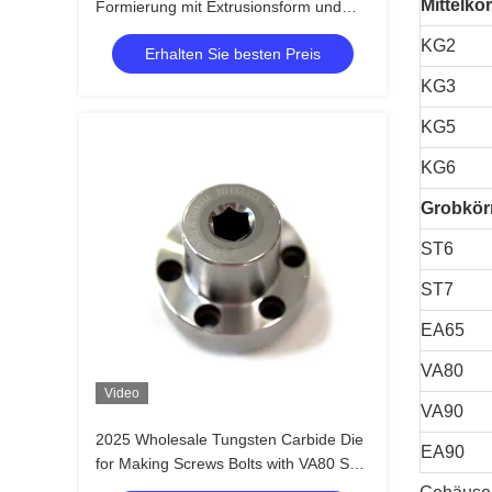
Mittelkö
Formierung mit Extrusionsform und
Karbidmaterial für individuelle
KG2
Erhalten Sie besten Preis
Anwendungen
KG3
KG5
KG6
Grobkör
ST6
ST7
EA65
VA80
Video
VA90
2025 Wholesale Tungsten Carbide Die
EA90
for Making Screws Bolts with VA80 ST7
ST6 KG5 KG6 Materials and +/-0.01