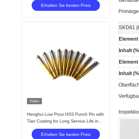
Gehäusem
Erhalten Sie besten Preis
Tolerance
Primärge
SKD61 (
Element
Inhalt (%
Element
Inhalt (%
Oberfläc
Verfügba
Video
Inspekti
Henghui Low Price HSS Punch Pin with
Tian Coating for Long Service Life in
Screw Making
Erhalten Sie besten Preis