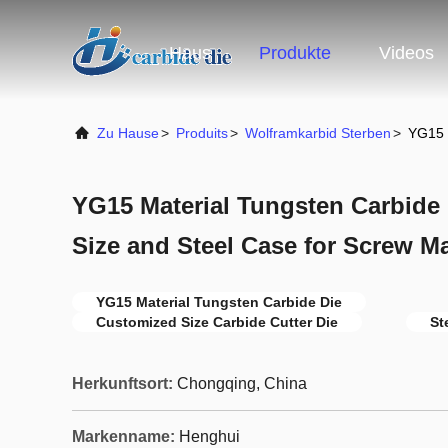
Haus
Produkte
Videos
Zu Hause
>
Produits
>
Wolframkarbid Sterben
>
YG15 
YG15 Material Tungsten Carbide
Size and Steel Case for Screw M
YG15 Material Tungsten Carbide Die
Customized Size Carbide Cutter Die
St
Herkunftsort:
Chongqing, China
Markenname:
Henghui