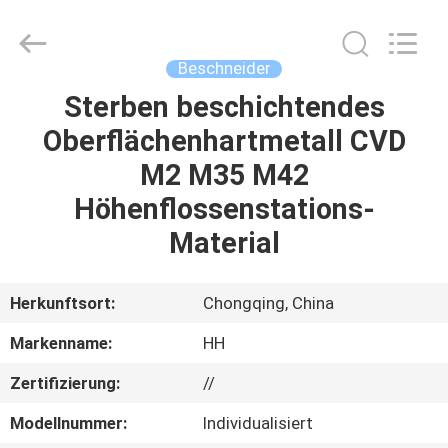
Henghui
Precision
Mold
Co.,
Limited.
Beschneider
All
Rights
Reserved.
Sterben beschichtendes
HAUS
Oberflächenhartmetall CVD
PRODUKTE
M2 M35 M42
Höhenflossenstations-
VIDEOS
Material
ÜBER
Herkunftsort:
Chongqing, China
UNS
Markenname:
HH
Zertifizierung:
//
FABRIK-
AUSFLUG
Modellnummer:
Individualisiert