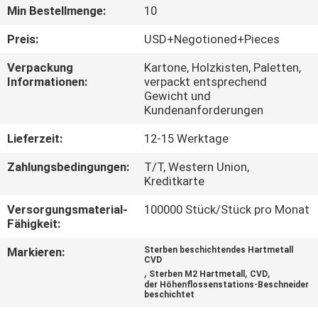
Min Bestellmenge:
10
QUALITÄTSKONTROLLE
Preis:
USD+Negotioned+Pieces
Verpackung
Kartone, Holzkisten, Paletten,
TRETEN
Informationen:
verpackt entsprechend
Gewicht und
SIE
Kundenanforderungen
MIT
Lieferzeit:
12-15 Werktage
UNS
Zahlungsbedingungen:
T/T, Western Union,
IN
Kreditkarte
VERBINDUNG
Versorgungsmaterial-
100000 Stück/Stück pro Monat
Fähigkeit:
NACHRICHTEN
Markieren:
Sterben beschichtendes Hartmetall
CVD
,
,
,
Sterben M2 Hartmetall
CVD
FORDERN
der Höhenflossenstations-Beschneider
beschichtet
SIE EIN