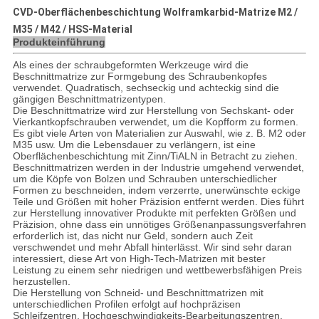
CVD-Oberflächenbeschichtung Wolframkarbid-Matrize M2 /
M35 / M42 / HSS-Material
Produkteinführung
Als eines der schraubgeformten Werkzeuge wird die
Beschnittmatrize zur Formgebung des Schraubenkopfes
verwendet. Quadratisch, sechseckig und achteckig sind die
gängigen Beschnittmatrizentypen.
Die Beschnittmatrize wird zur Herstellung von Sechskant- oder
Vierkantkopfschrauben verwendet, um die Kopfform zu formen.
Es gibt viele Arten von Materialien zur Auswahl, wie z. B. M2 oder
M35 usw. Um die Lebensdauer zu verlängern, ist eine
Oberflächenbeschichtung mit Zinn/TiALN in Betracht zu ziehen.
Beschnittmatrizen werden in der Industrie umgehend verwendet,
um die Köpfe von Bolzen und Schrauben unterschiedlicher
Formen zu beschneiden, indem verzerrte, unerwünschte eckige
Teile und Größen mit hoher Präzision entfernt werden. Dies führt
zur Herstellung innovativer Produkte mit perfekten Größen und
Präzision, ohne dass ein unnötiges Größenanpassungsverfahren
erforderlich ist, das nicht nur Geld, sondern auch Zeit
verschwendet und mehr Abfall hinterlässt. Wir sind sehr daran
interessiert, diese Art von High-Tech-Matrizen mit bester
Leistung zu einem sehr niedrigen und wettbewerbsfähigen Preis
herzustellen.
Die Herstellung von Schneid- und Beschnittmatrizen mit
unterschiedlichen Profilen erfolgt auf hochpräzisen
Schleifzentren, Hochgeschwindigkeits-Bearbeitungszentren,