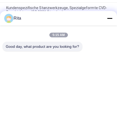
Kundenspezifische Stanzwerkzeuge, Spezialgeformte CVD-
Beschichtung, ISO 9001 Standard
Rita
M35 M42 Schneid- und Stanzwerkzeuge, Sonderanfertigung
Stanzwerkzeug mit sechseckiger Form
5:15 AM
Hexagon Bolt Head Trimming Die Spiegel Polieren vor und nach
der Beschichtung
Good day, what product are you looking for?
Beliebte Kategorien
Alle
Wolframkarbid 
Karbid-Punkte Und -
Sterben
Stäbe
Kaltes Schmieden 
Kalte Überschrift 
Sterben
Sterben
Schrauben Sie 
HSS-Schläge
Zweiten 
Durchschlag