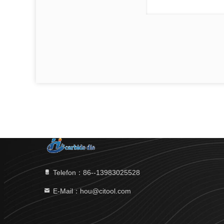
Telefon：86--13983025528
E-Mail：hou@citool.com