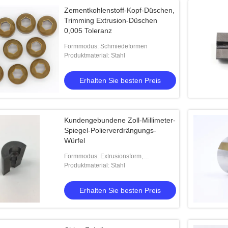
Zementkohlenstoff-Kopf-Düschen,
Trimming Extrusion-Düschen
0,005 Toleranz
Formmodus: Schmiedeformen
Produktmaterial: Stahl
Erhalten Sie besten Preis
Kundengebundene Zoll-Millimeter-
Spiegel-Polierverdrängungs-
Würfel
Formmodus: Extrusionsform,
Extrusionsform
Produktmaterial: Stahl
Erhalten Sie besten Preis