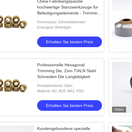
China Fabrikangepasste
hochwertige Stanzwerkzeuge für
Befestigungselemente - Trimming
- Stanzwerkzeug
Formmodus: Schmiedeformen
Erzeugnis: Befestiger
Erhalten Sie besten Preis
Professionelle Hexagonal
Trimming Die, Zinn TIALN Stahl
Schneiden Die Langlebigkeit
Produktmaterial: Stahl
Material: M2, M35, M42, HSS
Erhalten Sie besten Preis
Video
Kundengebundene spezielle