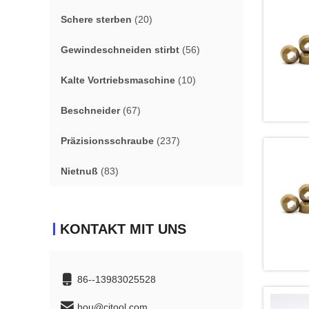
Schere sterben
(20)
Gewindeschneiden stirbt
(56)
Kalte Vortriebsmaschine
(10)
Beschneider
(67)
Präzisionsschraube
(237)
Nietnuß
(83)
KONTAKT MIT UNS
86--13983025528
hou@citool.com