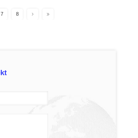
7
8
kt