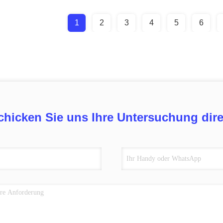
1
2
3
4
5
6
chicken Sie uns Ihre Untersuchung dire