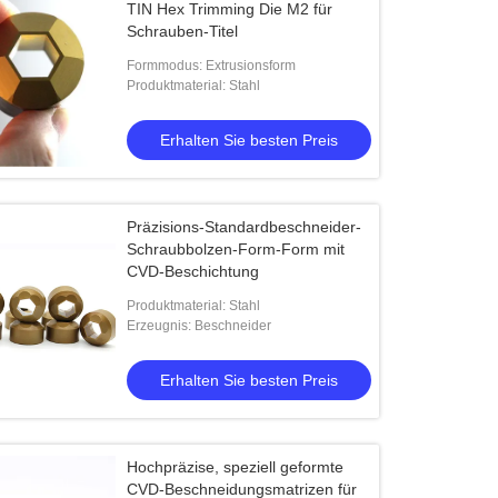
TIN Hex Trimming Die M2 für
Schrauben-Titel
Formmodus: Extrusionsform
Produktmaterial: Stahl
Erhalten Sie besten Preis
Präzisions-Standardbeschneider-
Schraubbolzen-Form-Form mit
CVD-Beschichtung
Produktmaterial: Stahl
Erzeugnis: Beschneider
Erhalten Sie besten Preis
Hochpräzise, speziell geformte
CVD-Beschneidungsmatrizen für