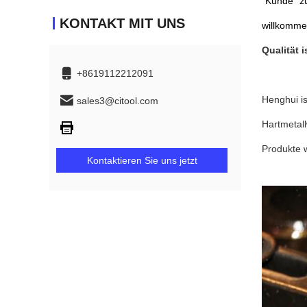
"Kunde zu
KONTAKT MIT UNS
willkomme
Qualität
+8619112212091
Henghui is
sales3@citool.com
Hartmetal
Produkte 
Kontaktieren Sie uns jetzt