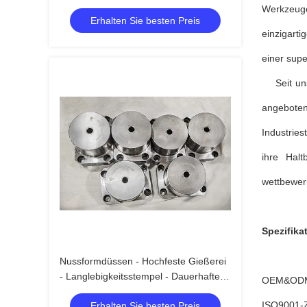
die Produktion in großen Mengen
Werkzeuge
Erhalten Sie besten Preis
einzigart
einer supe
Seit unse
angebote
Industrie
ihre Hal
wettbewer
Spezifika
Nussformdüssen - Hochfeste Gießerei
- Langlebigkeitsstempel - Dauerhafte
OEM&ODM
Fahrzeugbefestigungsmittel
ISO9001-Z
Erhalten Sie besten Preis