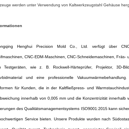
kzeuge werden unter Verwendung von Kaltwerkzeugstahl Gehäuse herge
formationen
gqing Henghui Precision Mold Co., Ltd. verfügt über CNC-
ifmaschinen, CNC-EDM-Maschinen, CNC-Schneidemaschinen, Fräs- u
 Testgeräten, wie z. B. Rockwell-Härteprüfer, Projektor, 3D-B
arbidmaterial und eine professionelle Vakuumwärmebehandlung. 
sformen für Kunden, die in der Kaltfließpress- und Warmstauchindust
bweichung innerhalb von 0,005 mm und die Konzentrizität innerhalb vo
derungen des Qualitätsmanagementsystems ISO9001:2015 kann sichers
v hochwertigen Service bieten. Unsere Produkte wurden nach Südostasi