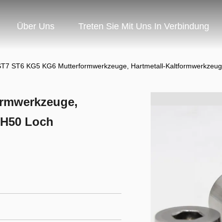
Über Uns
Treten Sie Mit Uns In Verbindung
T7 ST6 KG5 KG6 Mutterformwerkzeuge, Hartmetall-Kaltformwerkzeu
ormwerkzeuge,
-H50 Loch