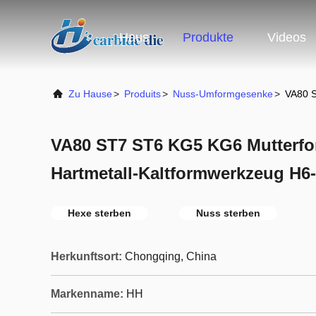
Haus
Produkte
Videos
Zu Hause
>
Produits
>
Nuss-Umformgesenke
>
VA80 S
VA80 ST7 ST6 KG5 KG6 Mutterf
Hartmetall-Kaltformwerkzeug H6
Hexe sterben
Nuss sterben
Herkunftsort:
Chongqing, China
Markenname:
HH