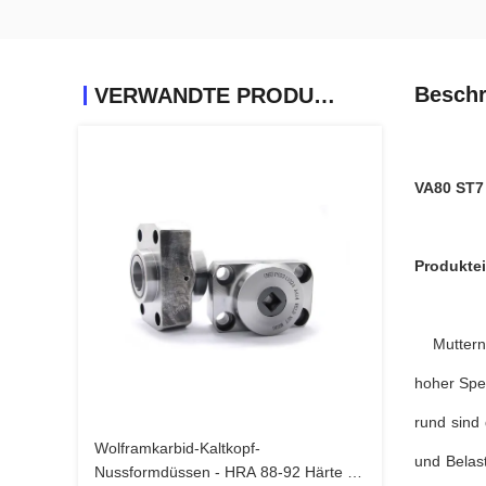
Beschr
VERWANDTE PRODUKTE
VA80 ST7
Produkte
Mutternwe
hoher Spez
rund sind
Wolframkarbid-Kaltkopf-
und Belas
Nussformdüssen - HRA 88-92 Härte für