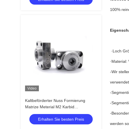
100% rein
Eigensch
·Loch Gr
·Material
-Wir stell
verwendet
Video
-Segmenti
Kaltbeförderter Nuss Formierung
-Segmenti
Matrize Meterial M2 Karbid
Hochleistungsziehung und
-Besonder
Erhalten Sie besten Preis
Extrusionsmatrize
werden sol