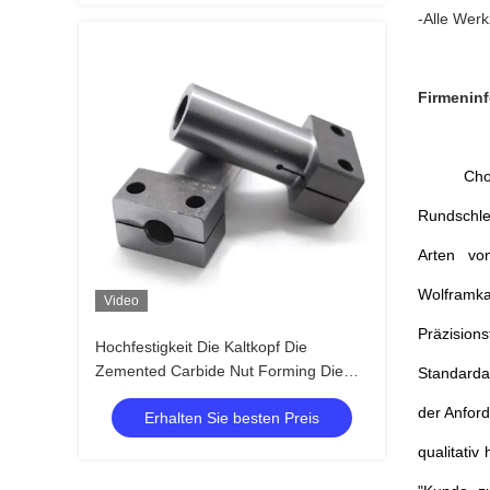
-Alle Wer
Firmenin
Chon
Rundschle
Arten von
Wolframk
Video
Präzision
Hochfestigkeit Die Kaltkopf Die
Zemented Carbide Nut Forming Die
Standarda
Oberflächenpolieren CVD-
der Anfor
Erhalten Sie besten Preis
Beschichtung
qualitati