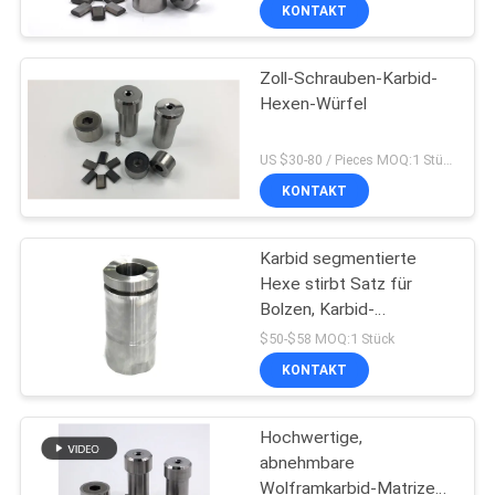
KONTAKT
QUALITÄTSKONTROLLE
Zoll-Schrauben-Karbid-
Hexen-Würfel
TRETEN
SIE
US $30-80 / Pieces MOQ:1 Stück/Stück
MIT
KONTAKT
UNS
Karbid segmentierte
IN
Hexe stirbt Satz für
VERBINDUNG
Bolzen, Karbid-
Schrauben-,
$50-$58 MOQ:1 Stück
diehauptleitung sterben
NACHRICHTEN
KONTAKT
Hochwertige,
FORDERN
abnehmbare
SIE EIN
Wolframkarbid-Matrizen,