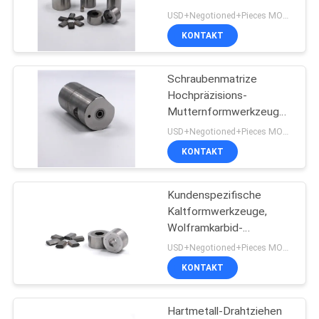
segmentierte
ZITAT
USD+Negotioned+Pieces MOQ:1 Stück/Stück
Sechskant-Matrizen für
KONTAKT
die Herstellung von
SITEMAP
Schrauben
Schraubenmatrize
Hochpräzisions-
DATENSCHUTZRICHTLINIE
Mutternformwerkzeuge
mit 250.000-300.000
USD+Negotioned+Pieces MOQ:1 Stück
Schuss
KONTAKT
Werkzeugstandzeit
Kundenspezifische
Kaltformwerkzeuge,
Wolframkarbid-
Sechskantmatrize,
USD+Negotioned+Pieces MOQ:1
hitzebeständig
KONTAKT
Hartmetall-Drahtziehen