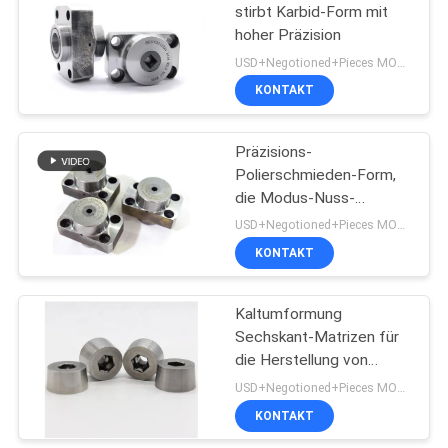
stirbt Karbid-Form mit
hoher Präzision
USD+Negotioned+Pieces MOQ:1
KONTAKT
Präzisions-
Polierschmieden-Form,
die Modus-Nuss-
Umformgesenke für
USD+Negotioned+Pieces MOQ:1
Befestiger formt
KONTAKT
Kaltumformung
Sechskant-Matrizen für
die Herstellung von
Muttern, Präzision 0,001
USD+Negotioned+Pieces MOQ:1
mm für die Herstellung
KONTAKT
von