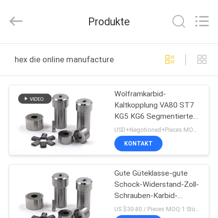
Henghui
Precision
Mold
Produkte
Co.,
Limited.
All
Rights
Reserved.
HAUS
hex die online manufacture
PRODUKTE
Wolframkarbid-
Kaltkopplung VA80 ST7
VIDEOS
KG5 KG6 Segmentierte
Präzisionsspiegelpolierung
USD+Negotioned+Pieces MOQ:1
ÜBER
KONTAKT
UNS
Gute Güteklasse-gute
Schock-Widerstand-Zoll-
FABRIK-
Schrauben-Karbid-
AUSFLUG
Hexen-Würfel
US $30-80 / Pieces MOQ:1 Stück/Stück