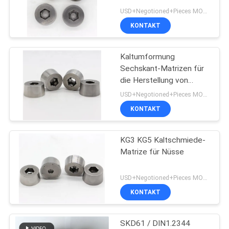
ZITAT
USD+Negotioned+Pieces MOQ:1
KONTAKT
SITEMAP
Kaltumformung
Sechskant-Matrizen für
DATENSCHUTZRICHTLINIE
die Herstellung von
Muttern, Präzision 0,001
USD+Negotioned+Pieces MOQ:1
mm für die Herstellung
KONTAKT
von
Verbindungselementen
KG3 KG5 Kaltschmiede-
Matrize für Nüsse
USD+Negotioned+Pieces MOQ:1
KONTAKT
SKD61 / DIN1.2344