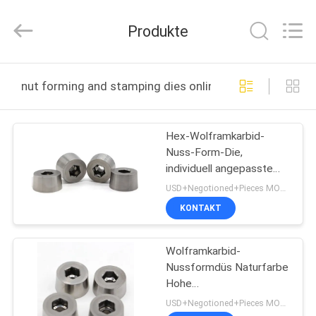
Henghui
Precision
Mold
Produkte
Co.,
Limited.
All
Rights
Reserved.
HAUS
nut forming and stamping dies online manufacture
PRODUKTE
Hex-Wolframkarbid-
Nuss-Form-Die,
VIDEOS
individuell angepasste
Größe, ISO9001
USD+Negotioned+Pieces MOQ:1
zugelassen
ÜBER
KONTAKT
UNS
Wolframkarbid-
Nussformdüs Naturfarbe
FABRIK-
Hohe
AUSFLUG
Verschleißbeständigkeit
USD+Negotioned+Pieces MOQ:1