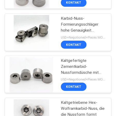
KONTAKT
QUALITÄTSKONTROLLE
Karbid-Nuss-
Formierungsschläger
TRETEN
hohe Genauigkeit
SIE
niedriger
USD+Negotioned+Pieces MOQ:1
Reibungskoeffizient
MIT
KONTAKT
UNS
Kaltgefertigte
IN
Zementkarbid-
VERBINDUNG
Nussformdüsche mit
Oberflächenpolierung
USD+Negotioned+Pieces MOQ:1
CVD-Beschichtung
NACHRICHTEN
KONTAKT
Kaltgetriebene Hex-
FORDERN
Wolframkarbid-Nuss, die
SIE EIN
die Nussform formt