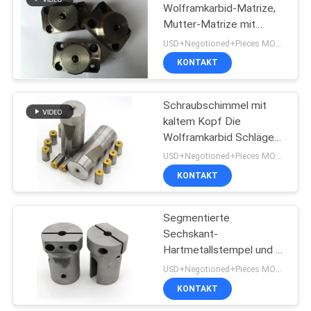
Wolframkarbid-Matrize,
Mutter-Matrize mit
Schleiffläche
USD+Negotioned+Pieces MOQ:1
KONTAKT
Schraubschimmel mit
kaltem Kopf Die
Wolframkarbid Schläge
und Streife mit
USD+Negotioned+Pieces MOQ:1
Schleiffläche
KONTAKT
Segmentierte
Sechskant-
Hartmetallstempel und -
Matrizen mit YG20C
USD+Negotioned+Pieces MOQ:1
VA80 CD-750 H13
KONTAKT
Material