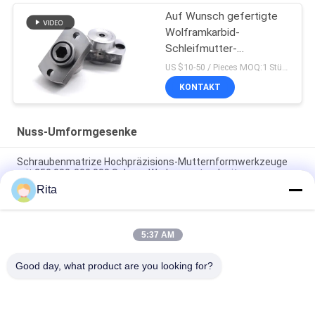
Auf Wunsch gefertigte
Wolframkarbid-
Schleifmutter-
Schmiede-Schleifmutter
US $10-50 / Pieces MOQ:1 Stück/Stück
KONTAKT
Nuss-Umformgesenke
Schraubenmatrize Hochpräzisions-Mutternformwerkzeuge
mit 250.000-300.000 Schuss Werkzeugstandzeit
Rita
Hex-Wolframkarbid-Nuss-Form-Die, individuell angepasste
Größe, ISO9001 zugelassen
5:37 AM
Karbid-Nuss-Formierungsschläger hohe Genauigkeit niedriger
Reibungskoeffizient
Good day, what product are you looking for?
Beliebte Kategorien
Alle