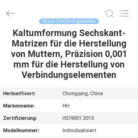
Henghui
Precision
Mold
Co.,
Limited.
Nuss-Umformgesenke
All
Rights
Reserved.
Kaltumformung Sechskant-
HAUS
Matrizen für die Herstellung
PRODUKTE
von Muttern, Präzision 0,001
mm für die Herstellung von
VIDEOS
Verbindungselementen
ÜBER
Herkunftsort:
Chongqing, China
UNS
Markenname:
HH
Zertifizierung:
ISO9001:2015
FABRIK-
AUSFLUG
Modellnummer:
Individualisiert