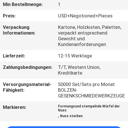
Min Bestellmenge:
1
QUALITÄTSKONTROLLE
Preis:
USD+Negotioned+Pieces
Verpackung
Kartone, Holzkisten, Paletten,
TRETEN
Informationen:
verpackt entsprechend
Gewicht und
SIE
Kundenanforderungen
MIT
Lieferzeit:
12-15 Werktage
UNS
Zahlungsbedingungen:
T/T, Western Union,
IN
Kreditkarte
VERBINDUNG
Versorgungsmaterial-
50000 Set/Sets pro Monat
Fähigkeit:
BOLZEN-
GESENKSCHMIEDEWERKZEUGE
NACHRICHTEN
Markieren:
Formungsund stempelnde Würfel der
Nuss
FORDERN
,
Nuss sterben
SIE EIN