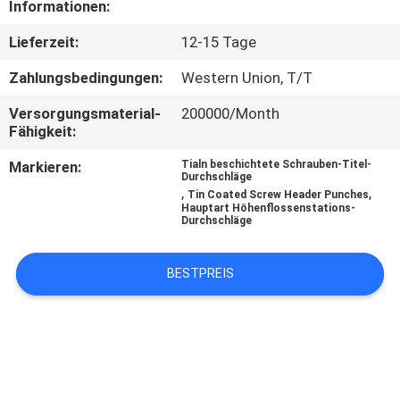
Informationen:
QUALITÄTSKONTROLLE
Lieferzeit:
12-15 Tage
Zahlungsbedingungen:
Western Union, T/T
TRETEN
Versorgungsmaterial-
200000/Month
SIE
Fähigkeit:
MIT
Markieren:
Tialn beschichtete Schrauben-Titel-
Durchschläge
UNS
,
,
Tin Coated Screw Header Punches
Hauptart Höhenflossenstations-
IN
Durchschläge
VERBINDUNG
BESTPREIS
NACHRICHTEN
FORDERN
SIE EIN