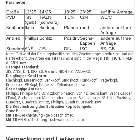
Parameter:
Größe
12*25
14*25
18*25
23*25
auf Ihre Anfrage
PVD
TiN
TiALN
TiCN
CrN
WC/C
(gelb)
(schwarz)
Kopfform
flach
Bindung
Pfanne
rund
andere auf Ihre
Anfrage
Antrieb
Phillips
Schlitz
Pozidriv
Sechs-
andere auf Ihre
Lappen
Anfrage
Standard
ANSI
JIS
DIN
ISO
BS, GB
Nach TiN wird der Reibungskoeffizient des Zweitstempels reduziert und die
Härte erhöht. Die Arten der Titanschicht sind in der Regel TIN, TICN, TIALN,
ALCRN usw.
Stempelstandard:
JIS, ANSI, DIN, ISO, BS, GB und NICHT-STANDARD.
Die gängige Kopfform:
Flachkopf, Linsenkopf, Senkkopf, Bindekopf, Rundkopf, Trägerkopf,
Knopfkopf, PF-Kopf, Käsekopf, Zylinderkopf usw.
Der gängige Antrieb:
Phillips, Phillips- und Schlitzkombination, Schlitz, Sechskant, Sechs-Lappen
(Torx), Sechs-Lappen-Manipulationssicher, Sechs-Lappen/Schlitz, Pozidriv,
Quadrat, Quadrat/Schlitz, Phillips/Quadrat, Dreieck usw.
Die Beschichtung des Schraubenkopfstempels:
Ohne Beschichtung,
Mit TIN-Beschichtung - gelb beschichtet,
Mit TILAN-Beschichtung - schwarz beschichtet
Verpackung und Lieferung