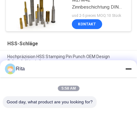
M2/M42
Zinnbeschichtung DIN
Hex Kopf Strich
usd 2-5 pieces MOQ:10 Stück
individuell
KONTAKT
HSS-Schläge
Hochpräzision HSS Stamping Pin Punch OEM Design
Schraubdüterteile
Rita
Schimmelzubehör Rundförmige Gerade HSS-Schläge Pins
Präzisionsstempelteile
5:58 AM
Kundenspezifische Hartmetall-HSS-Stanzstempel,
Stanzstifte für Schrauben und Muttern
Good day, what product are you looking for?
Beliebte Kategorien
Alle
Wolframkarbid 
Karbid-Punkte Und -