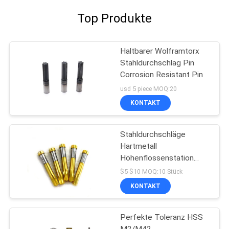
Top Produkte
Haltbarer Wolframtorx
Stahldurchschlag Pin
Corrosion Resistant Pin
usd 5 piece MOQ:20
KONTAKT
Stahldurchschläge
Hartmetall
Höhenflossenstation
SKD11 Lochmatrize
$5-$10 MOQ:10 Stück
gesetzte Stanznadel
KONTAKT
Perfekte Toleranz HSS