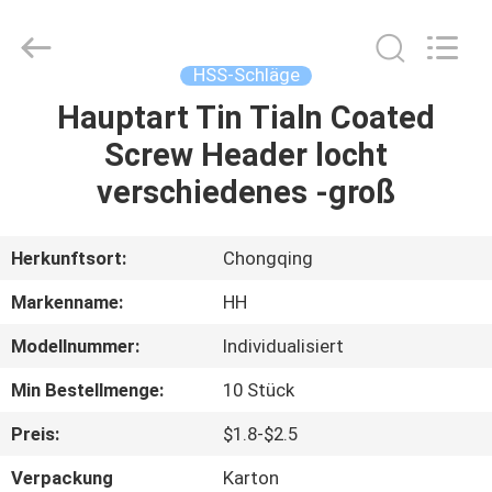
Henghui
Precision
Mold
Co.,
Limited.
HSS-Schläge
All
Rights
Reserved.
Hauptart Tin Tialn Coated
HAUS
Screw Header locht
PRODUKTE
verschiedenes -groß
VIDEOS
Herkunftsort:
Chongqing
Markenname:
HH
ÜBER
Modellnummer:
Individualisiert
UNS
Min Bestellmenge:
10 Stück
FABRIK-
Preis:
$1.8-$2.5
AUSFLUG
Verpackung
Karton