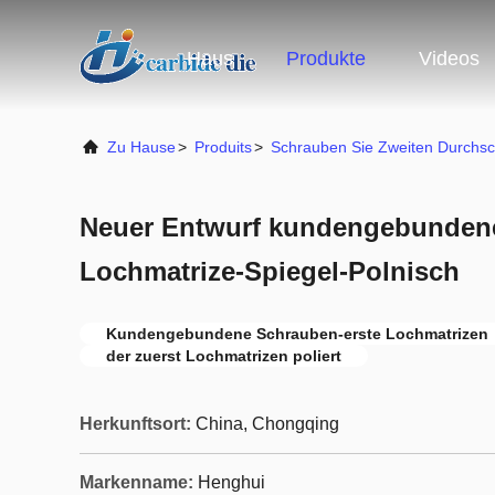
Haus
Produkte
Videos
Zu Hause
>
Produits
>
Schrauben Sie Zweiten Durchsc
Neuer Entwurf kundengebundene
Lochmatrize-Spiegel-Polnisch
Kundengebundene Schrauben-erste Lochmatrizen
der zuerst Lochmatrizen poliert
Herkunftsort:
China, Chongqing
Markenname:
Henghui