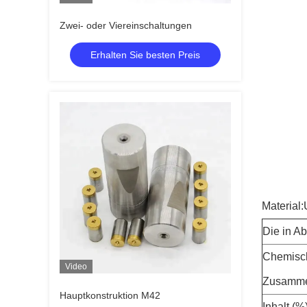
Zwei- oder Viereinschaltungen
Erhalten Sie besten Preis
Material:
Die in A
Chemisc
Video
Zusamme
Hauptkonstruktion M42
Inhalt (%