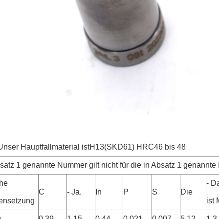
Unser Hauptfallmaterial ist
H13(SKD61) HRC46 bis 48
bsatz 1 genannte Nummer gilt nicht für die in Absatz 1 genannt
he
- D
C
- Ja.
In
P
S
Die
nsetzung
ist
)
0.39
1.15
0.44
0.021
0.007
5.12
1.3