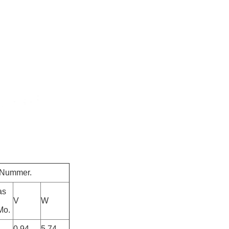
e Nummer.
as
V
W
 Mo.
0.94
5.74