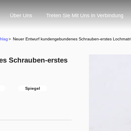
Über Uns
Treten Sie Mit Uns In Verbindung
hlag
>
Neuer Entwurf kundengebundenes Schrauben-erstes Lochmatri
s Schrauben-erstes
Spiegel