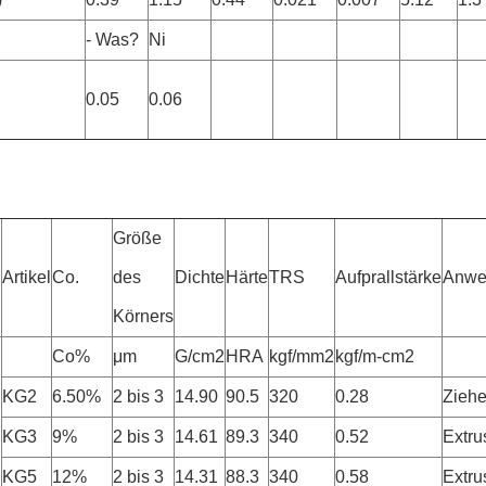
- Was?
Ni
0.05
0.06
Größe
Artikel
Co.
des
Dichte
Härte
TRS
Aufprallstärke
Anwe
Körners
Co%
μm
G/cm2
HRA
kgf/mm2
kgf/m-cm2
KG2
6.50%
2 bis 3
14.90
90.5
320
0.28
Ziehe
KG3
9%
2 bis 3
14.61
89.3
340
0.52
Extru
KG5
12%
2 bis 3
14.31
88.3
340
0.58
Extru