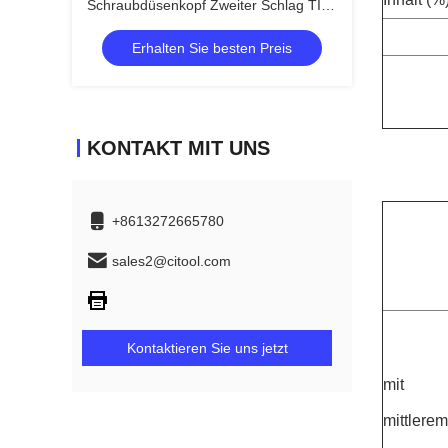
Schraubdüsenkopf Zweiter Schlag TIN-
Beschichtung Oberflächenpolieren
Erhalten Sie besten Preis
KONTAKT MIT UNS
+8613272665780
sales2@citool.com
Kontaktieren Sie uns jetzt
mit
mittlerem