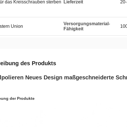
für das Kreisschrauben sterben
Lieferzeit
20
Versorgungsmaterial-
estern Union
100
Fähigkeit
eibung des Produkts
lpolieren Neues Design maßgeschneiderte Schr
bung der Produkte