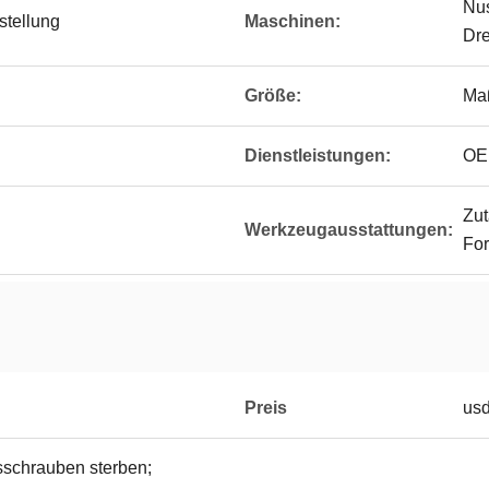
Nus
stellung
Maschinen:
Dre
Größe:
Ma
Dienstleistungen:
OE
Zut
Werkzeugausstattungen:
Fo
Preis
usd
isschrauben sterben;