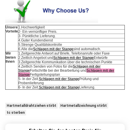
Unsere
1.Hochwertigkeit
Vorteile
2- Ein vernünftiger Preis.
3- Pünktliche Lieferung.
4.Guter Kundendienst
5.Strenge Qualitätskontrolle
6.Alle die
Schlagen mit der Stange
sind automatisch.
Wir
1.Zeitgerechte Antwort auf Briefe, Telefonanrufe oder Faxe
bieten
2.Zeitlich Angebot und
Schlagen mit der Stange
Entwürfe
Ihnen
3.Zeitgerechte Kommunikation über die technischen Punkte
4.Zeitlich Senden von Fotos für die
Schlagen mit der
Stange
Fortschritte bei der Bearbeitung und
Schlagen mit der
Stange
Fertigstellungsplan
5- In der Zeit.
Schlagen mit der Stange
Prüfung und
Probenlieferung
6- In der Zeit.
Schlagen mit der Stange
Lieferung.
Hartmetalldrahtziehen stirbt
Hartmetallzeichnung stirbt
tc sterben