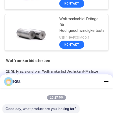
und korrosionsbeständig
KONTAKT
Wolframkarbid-Dränge
für
Hochgeschwindigkeitsstahlsc
USD 1-10/PCS MOQ:1
KONTAKT
Wolframkarbid sterben
2D 3D Präzisionsform Wolframkarbid Sechskant-Matrize
Spiegelpolieren Anpassbar
Rita
Quadratisches HartmetallLochmatrize Arbeitsfläche
VA80,ST7,KG5,KG6 Wolframkarbid-Matrize, Kaltform-Matrize,
10:27 PM
Verbindungselement für Extrusionsmatrizen,
kundenspezifische Abmessung
Good day, what product are you looking for?