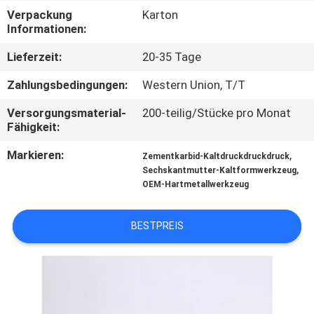
Verpackung
Karton
QUALITÄTSKONTROLLE
Informationen:
Lieferzeit:
20-35 Tage
TRETEN
Zahlungsbedingungen:
Western Union, T/T
SIE
Versorgungsmaterial-
200-teilig/Stücke pro Monat
MIT
Fähigkeit:
UNS
Markieren:
,
Zementkarbid-Kaltdruckdruckdruck
IN
,
Sechskantmutter-Kaltformwerkzeug
OEM-Hartmetallwerkzeug
VERBINDUNG
BESTPREIS
NACHRICHTEN
FORDERN
SIE EIN