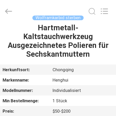
Henghui
Precision
Mold
Co.,
Limited.
Wolframkarbid sterben
All
Rights
Reserved.
Hartmetall-
HAUS
Kaltstauchwerkzeug
PRODUKTE
Ausgezeichnetes Polieren für
Sechskantmuttern
VIDEOS
Herkunftsort:
Chongqing
ÜBER
Markenname:
Henghui
UNS
Modellnummer:
Individualisiert
FABRIK-
Min Bestellmenge:
1 Stück
AUSFLUG
Preis:
$50-$200