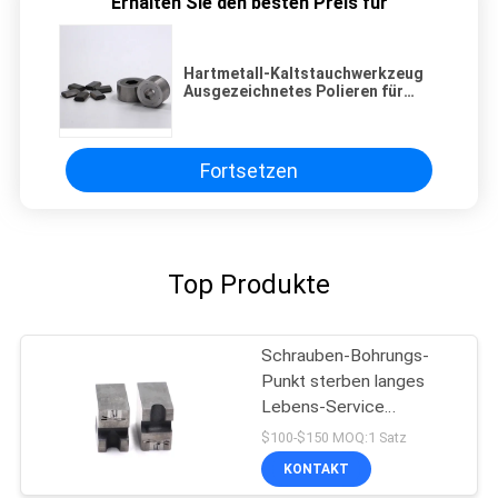
Erhalten Sie den besten Preis für
Hartmetall-Kaltstauchwerkzeug
Ausgezeichnetes Polieren für
Sechskantmuttern
Fortsetzen
Top Produkte
Schrauben-Bohrungs-
Punkt sterben langes
Lebens-Service
Höhenflossenstation
$100-$150 MOQ:1 Satz
schraubt Bohrungs-
KONTAKT
Würfel