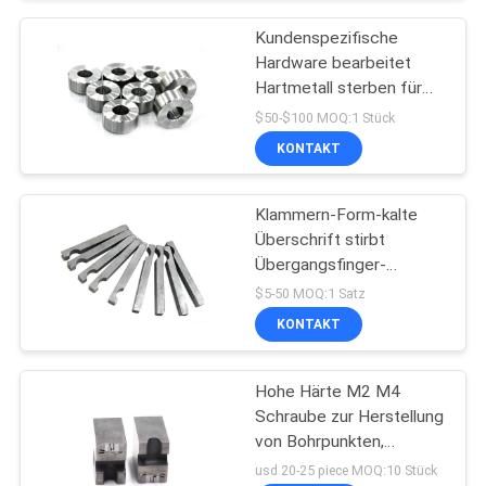
Kundenspezifische
Hardware bearbeitet
Hartmetall sterben für
Schrauben-Formen
$50-$100 MOQ:1 Stück
KONTAKT
Klammern-Form-kalte
Überschrift stirbt
Übergangsfinger-
Werkzeugmaschinen
$5-50 MOQ:1 Satz
KONTAKT
Hohe Härte M2 M4
Schraube zur Herstellung
von Bohrpunkten,
abnutzungsbeständig
usd 20-25 piece MOQ:10 Stück