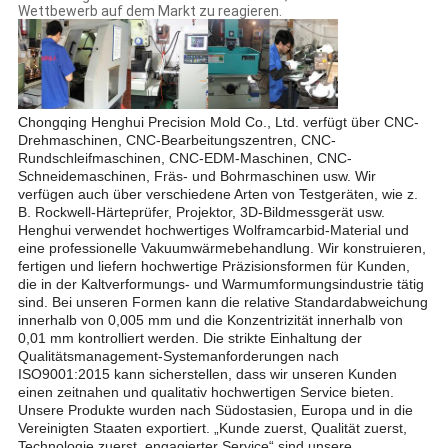
Wettbewerb auf dem Markt zu reagieren.
Chongqing Henghui Precision Mold Co., Ltd. verfügt über CNC-
Drehmaschinen, CNC-Bearbeitungszentren, CNC-
Rundschleifmaschinen, CNC-EDM-Maschinen, CNC-
Schneidemaschinen, Fräs- und Bohrmaschinen usw. Wir
verfügen auch über verschiedene Arten von Testgeräten, wie z.
B. Rockwell-Härteprüfer, Projektor, 3D-Bildmessgerät usw.
Henghui verwendet hochwertiges Wolframcarbid-Material und
eine professionelle Vakuumwärmebehandlung. Wir konstruieren,
fertigen und liefern hochwertige Präzisionsformen für Kunden,
die in der Kaltverformungs- und Warmumformungsindustrie tätig
sind. Bei unseren Formen kann die relative Standardabweichung
innerhalb von 0,005 mm und die Konzentrizität innerhalb von
0,01 mm kontrolliert werden. Die strikte Einhaltung der
Qualitätsmanagement-Systemanforderungen nach
ISO9001:2015 kann sicherstellen, dass wir unseren Kunden
einen zeitnahen und qualitativ hochwertigen Service bieten.
Unsere Produkte wurden nach Südostasien, Europa und in die
Vereinigten Staaten exportiert. „Kunde zuerst, Qualität zuerst,
Technologie zuerst, engagierter Service“ sind unsere