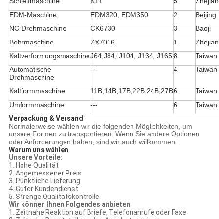
Schleifmaschine
K11
5
Zhejia
EDM-Maschine
EDM320, EDM350
2
Beijing
NC-Drehmaschine
CK6730
3
Baoji
Bohrmaschine
ZX7016
1
Zhejia
Kaltverformungsmaschine
J64,J84, J104, J134, J165
8
Taiwan
Automatische
---
4
Taiwan
Drehmaschine
Kaltformmaschine
11B,14B,17B,22B,24B,27B
6
Taiwan
Umformmaschine
---
6
Taiwan
Verpackung & Versand
Normalerweise wählen wir die folgenden Möglichkeiten, um
unsere Formen zu transportieren. Wenn Sie andere Optionen
oder Anforderungen haben, sind wir auch willkommen.
Warum uns wählen
Unsere Vorteile:
1. Hohe Qualität
2. Angemessener Preis
3. Pünktliche Lieferung
4. Guter Kundendienst
5. Strenge Qualitätskontrolle
Wir können Ihnen Folgendes anbieten:
1. Zeitnahe Reaktion auf Briefe, Telefonanrufe oder Faxe