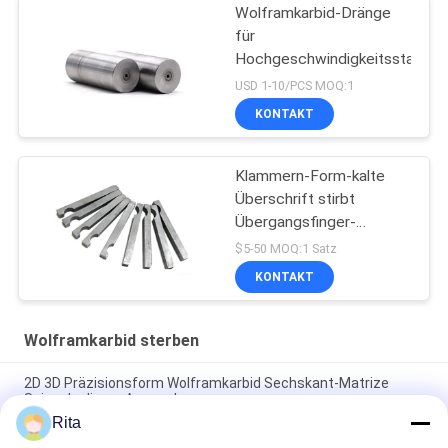
Wolframkarbid-Dränge
für
Hochgeschwindigkeitsstahlsc
USD 1-10/PCS MOQ:1
KONTAKT
Klammern-Form-kalte
Überschrift stirbt
Übergangsfinger-
Werkzeugmaschinen
$5-50 MOQ:1 Satz
KONTAKT
Wolframkarbid sterben
2D 3D Präzisionsform Wolframkarbid Sechskant-Matrize
Spiegelpolieren Anpassbar
Rita
Quadratisches HartmetallLochmatrize Arbeitsfläche