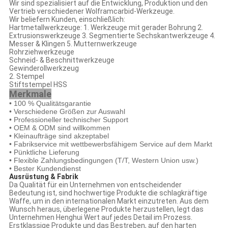
Wir sind spezialisiert auf die Entwicklung, Produktion und den
Vertrieb verschiedener Wolframcarbid-Werkzeuge.
Wir beliefern Kunden, einschließlich:
Hartmetallwerkzeuge: 1. Werkzeuge mit gerader Bohrung 2.
Extrusionswerkzeuge 3. Segmentierte Sechskantwerkzeuge 4.
Messer & Klingen 5. Mutternwerkzeuge
Rohrziehwerkzeuge
Schneid- & Beschnittwerkzeuge
Gewinderollwerkzeug
2. Stempel
Stiftstempel HSS
Merkmale
• 100 % Qualitätsgarantie
• Verschiedene Größen zur Auswahl
• Professioneller technischer Support
• OEM & ODM sind willkommen
• Kleinaufträge sind akzeptabel
• Fabrikservice mit wettbewerbsfähigem Service auf dem Markt
• Pünktliche Lieferung
• Flexible Zahlungsbedingungen (T/T, Western Union usw.)
• Bester Kundendienst
Ausrüstung & Fabrik
Da Qualität für ein Unternehmen von entscheidender
Bedeutung ist, sind hochwertige Produkte die schlagkräftige
Waffe, um in den internationalen Markt einzutreten. Aus dem
Wunsch heraus, überlegene Produkte herzustellen, legt das
Unternehmen Henghui Wert auf jedes Detail im Prozess.
Erstklassige Produkte und das Bestreben, auf den harten