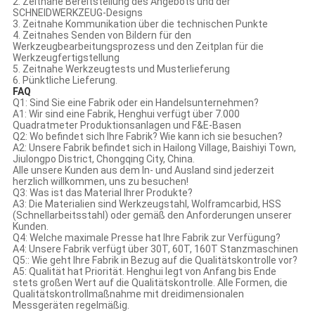
2. Zeitnahe Bereitstellung des Angebots und der
SCHNEIDWERKZEUG-Designs
3. Zeitnahe Kommunikation über die technischen Punkte
4. Zeitnahes Senden von Bildern für den
Werkzeugbearbeitungsprozess und den Zeitplan für die
Werkzeugfertigstellung
5. Zeitnahe Werkzeugtests und Musterlieferung
6. Pünktliche Lieferung.
FAQ
Q1: Sind Sie eine Fabrik oder ein Handelsunternehmen?
A1: Wir sind eine Fabrik, Henghui verfügt über 7.000
Quadratmeter Produktionsanlagen und F&E-Basen
Q2: Wo befindet sich Ihre Fabrik? Wie kann ich sie besuchen?
A2: Unsere Fabrik befindet sich in Hailong Village, Baishiyi Town,
Jiulongpo District, Chongqing City, China.
Alle unsere Kunden aus dem In- und Ausland sind jederzeit
herzlich willkommen, uns zu besuchen!
Q3: Was ist das Material Ihrer Produkte?
A3: Die Materialien sind Werkzeugstahl, Wolframcarbid, HSS
(Schnellarbeitsstahl) oder gemäß den Anforderungen unserer
Kunden.
Q4: Welche maximale Presse hat Ihre Fabrik zur Verfügung?
A4: Unsere Fabrik verfügt über 30T, 60T, 160T Stanzmaschinen
Q5:: Wie geht Ihre Fabrik in Bezug auf die Qualitätskontrolle vor?
A5: Qualität hat Priorität. Henghui legt von Anfang bis Ende
stets großen Wert auf die Qualitätskontrolle. Alle Formen, die
Qualitätskontrollmaßnahme mit dreidimensionalen
Messgeräten regelmäßig.