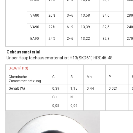
VA80
20%
3~6
13,58
84,0
280
VA90
22%
6~9
13,39
82,5
240
EA90
24%
2~6
13,22
82,8
270
Gehäusematerial:
Unser Hauptgehäusematerial ist 
H13(SKD61) HRC46-48
SKD61(H13)
Chemische
C
Si
Mn
P
Zusammensetzung
Gehalt (%)
0,39
1,15
0,44
0,021
Cu
Ni
0,05
0,06