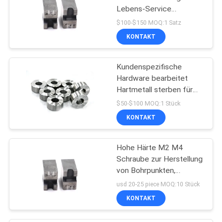
Lebens-Service
Höhenflossenstation
$100-$150 MOQ:1 Satz
schraubt Bohrungs-
KONTAKT
Würfel
Kundenspezifische
Hardware bearbeitet
Hartmetall sterben für
Schrauben-Formen
$50-$100 MOQ:1 Stück
KONTAKT
Hohe Härte M2 M4
Schraube zur Herstellung
von Bohrpunkten,
abnutzungsbeständig
usd 20-25 piece MOQ:10 Stück
und korrosionsbeständig
KONTAKT