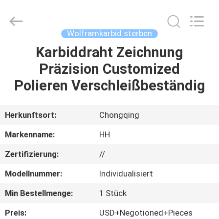
Henghui
Precision
Mold
Co.,
Limited.
Wolframkarbid sterben
All
Rights
Reserved.
Karbiddraht Zeichnung
HAUS
Präzision Customized
PRODUKTE
Polieren Verschleißbeständig
VIDEOS
Herkunftsort:
Chongqing
Markenname:
HH
ÜBER
Zertifizierung:
//
UNS
Modellnummer:
Individualisiert
FABRIK-
Min Bestellmenge:
1 Stück
AUSFLUG
Preis:
USD+Negotioned+Pieces