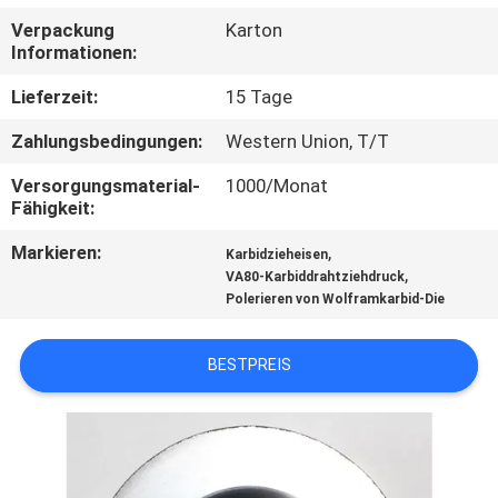
Verpackung
Karton
QUALITÄTSKONTROLLE
Informationen:
Lieferzeit:
15 Tage
TRETEN
Zahlungsbedingungen:
Western Union, T/T
SIE
Versorgungsmaterial-
1000/Monat
MIT
Fähigkeit:
UNS
Markieren:
,
Karbidzieheisen
IN
,
VA80-Karbiddrahtziehdruck
Polerieren von Wolframkarbid-Die
VERBINDUNG
BESTPREIS
NACHRICHTEN
FORDERN
SIE EIN