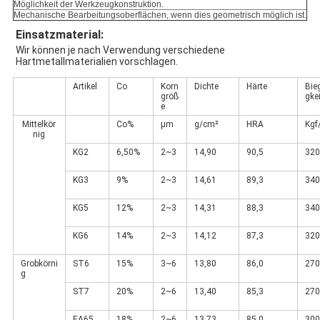
Möglichkeit der Werkzeugkonstruktion.
Mechanische Bearbeitungsoberflächen, wenn dies geometrisch möglich ist.
Einsatzmaterial:
Wir können je nach Verwendung verschiedene 
Hartmetallmaterialien vorschlagen.
Artikel
Co
Korn
Dichte
Härte
Bie
größ
gkei
e
Mittelkör
Co%
μm
g/cm²
HRA
Kg
nig
KG2
6,50%
2~3
14,90
90,5
320
KG3
9%
2~3
14,61
89,3
340
KG5
12%
2~3
14,31
88,3
340
KG6
14%
2~3
14,12
87,3
320
Grobkörni
ST6
15%
3~6
13,80
86,0
270
g
ST7
20%
2~6
13,40
85,3
270
EA65
18%
2~6
13,73
85,0
300