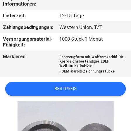
Informationen:
QUALITÄTSKONTROLLE
Lieferzeit:
12-15 Tage
Zahlungsbedingungen:
Western Union, T/T
TRETEN
Versorgungsmaterial-
1000 Stück 1 Monat
SIE
Fähigkeit:
MIT
Markieren:
,
Fahrzeugform mit Wolframkarbid-Die
UNS
Korrosionsbeständiges EDM-
Wolframkarbid-Die
IN
,
OEM-Karbid-Zeichnungsstücke
VERBINDUNG
BESTPREIS
NACHRICHTEN
FORDERN
SIE EIN