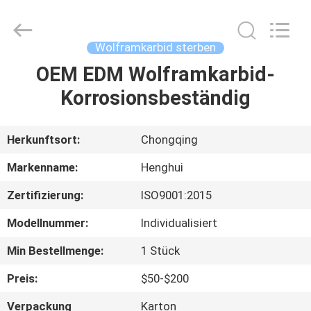
Henghui
Precision
Mold
Co.,
Limited.
Wolframkarbid sterben
All
Rights
Reserved.
OEM EDM Wolframkarbid-
HAUS
Korrosionsbeständig
PRODUKTE
Herkunftsort:
Chongqing
VIDEOS
Markenname:
Henghui
Zertifizierung:
ISO9001:2015
ÜBER
Modellnummer:
Individualisiert
UNS
Min Bestellmenge:
1 Stück
FABRIK-
Preis:
$50-$200
AUSFLUG
Verpackung
Karton