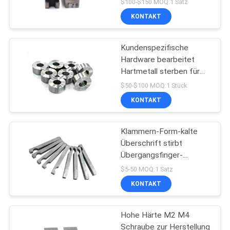
$100-$150 MOQ:1 Satz
schraubt Bohrungs-
KONTAKT
Würfel
Kundenspezifische
Hardware bearbeitet
Hartmetall sterben für
Schrauben-Formen
$50-$100 MOQ:1 Stück
KONTAKT
Klammern-Form-kalte
Überschrift stirbt
Übergangsfinger-
Werkzeugmaschinen
$5-50 MOQ:1 Satz
KONTAKT
Hohe Härte M2 M4
Schraube zur Herstellung