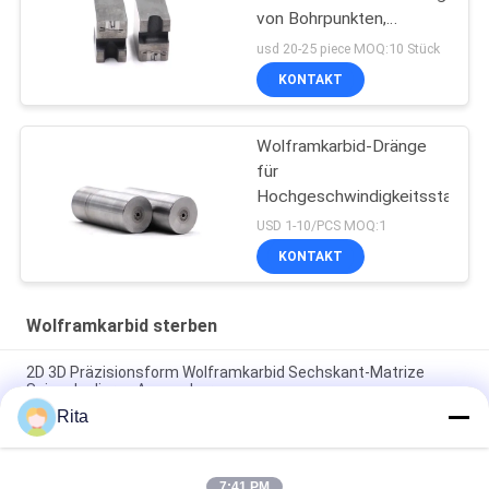
von Bohrpunkten,
abnutzungsbeständig
usd 20-25 piece MOQ:10 Stück
und korrosionsbeständig
KONTAKT
Wolframkarbid-Dränge
für
Hochgeschwindigkeitsstahlsc
USD 1-10/PCS MOQ:1
KONTAKT
Wolframkarbid sterben
2D 3D Präzisionsform Wolframkarbid Sechskant-Matrize
Spiegelpolieren Anpassbar
Rita
Quadratisches HartmetallLochmatrize Arbeitsfläche
VA80,ST7,KG5,KG6 Wolframkarbid-Matrize, Kaltform-Matrize,
7:41 PM