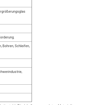
Vergrößerungsglas
forderung.
, Bohren, Schleifen,
chwerindustrie,