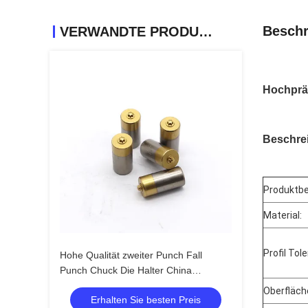
Beschr
VERWANDTE PRODUKTE
Hochprä
Beschre
Produktbe
Material:
Profil Tol
Hohe Qualität zweiter Punch Fall
Punch Chuck Die Halter China
Lieferant kundenspezifisch
Oberfläch
Erhalten Sie besten Preis