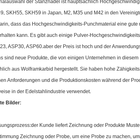
rialauswahl der Stanznadel ist hauptsächlich Hochgeschwindigk
9, SKH55, SKH59 in Japan, M2, M35 und M42 in den Vereinigt
arin, dass das Hochgeschwindigkeits-Punchmaterial eine gute r
rhalten kann. Es gibt auch einige Pulver-Hochgeschwindigkeits
3, ASP30, ASP60.aber der Preis ist hoch und der Anwendungsber
s sind neue Produkte, die von einigen Unternehmen in diesem J
hlich aus Wolframkarbid hergestellt. Sie haben hohe Zähigkeit
hen Anforderungen und die Produktionskosten während der Prod
eise in der Edelstahlindustrie verwendet.
rte Bilder:
sungsprozess:der Kunde liefert Zeichnung oder Produkte Muste
timmung Zeichnung oder Probe, um eine Probe zu machen, um