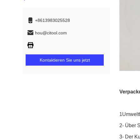
+8613983025528
hou@citool.com
Kontaktieren Sie uns jetzt
Verpack
1Umweltf
2- Über S
3- Der K