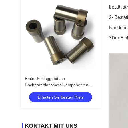
bestätigt
2- Bestä
Kundendi
3Der Einh
Erster Schlaggehäuse
Hochpräzisionsmetallkomponenten
Einstrichstempelprozess Hohe Effizienz
Erhalten Sie besten Preis
Produktion nahtlose Kratzerfreie
Formierung Hohe Festigkeit
KONTAKT MIT UNS