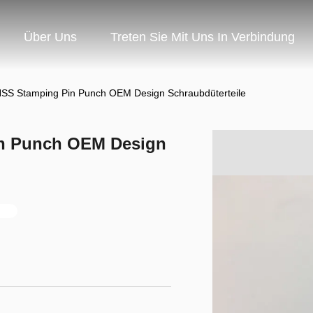
Über Uns
Treten Sie Mit Uns In Verbindung
HSS Stamping Pin Punch OEM Design Schraubdüterteile
in Punch OEM Design
n