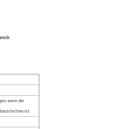
unch
gen, wenn die
rschritten ist.