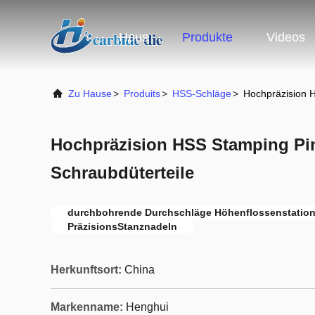
Haus
Produkte
Videos
Zu Hause
>
Produits
>
HSS-Schläge
>
Hochpräzision 
Hochpräzision HSS Stamping P
Schraubdüterteile
durchbohrende Durchschläge Höhenflossenstatio
PräzisionsStanznadeln
Herkunftsort:
China
Markenname:
Henghui