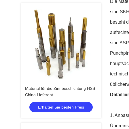
Die Mate
sind SKH
besteht d
aufrechte
sind ASP2
Punchpin
hauptsäc
technisc
üblicherw
Material für die Zinnbeschichtung HSS
Detaillie
China Lieferant
Erhalten Sie besten Preis
1. Anpas
Übereins