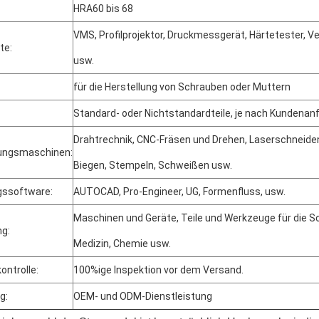
HRA60 bis 68
VMS, Profilprojektor, Druckmessgerät, Härtetester, 
te:
usw.
für die Herstellung von Schrauben oder Muttern
Standard- oder Nichtstandardteile, je nach Kundenan
Drahtrechnik, CNC-Fräsen und Drehen, Laserschneiden
tungsmaschinen:
Biegen, Stempeln, Schweißen usw.
gssoftware:
AUTOCAD, Pro-Engineer, UG, Formenfluss, usw.
Maschinen und Geräte, Teile und Werkzeuge für die S
g:
Medizin, Chemie usw.
ontrolle:
100%ige Inspektion vor dem Versand.
g:
OEM- und ODM-Dienstleistung