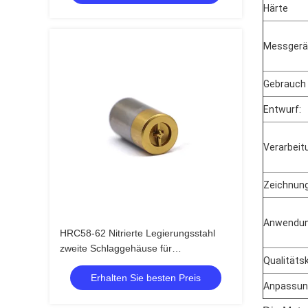
Härte
Messgerä
Gebrauch
Entwurf:
Verarbei
Zeichnun
Anwendun
HRC58-62 Nitrierte Legierungsstahl
zweite Schlaggehäuse für
Qualitätsk
Automatikstempel Elektronik
Erhalten Sie besten Preis
Progressive Die
Anpassun