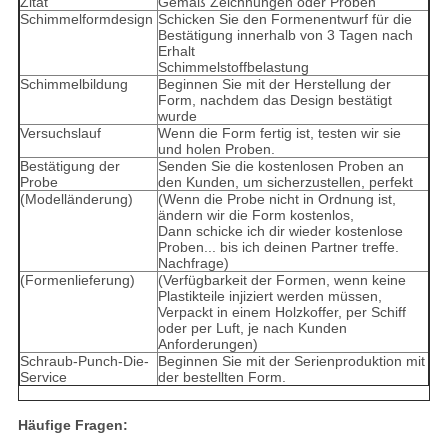
Zitat
Gemäß Zeichnungen oder Proben
Schimmelformdesign
Schicken Sie den Formenentwurf für die
Bestätigung innerhalb von 3 Tagen nach
Erhalt
Schimmelstoffbelastung
Schimmelbildung
Beginnen Sie mit der Herstellung der
Form, nachdem das Design bestätigt
wurde
Versuchslauf
Wenn die Form fertig ist, testen wir sie
und holen Proben.
Bestätigung der
Senden Sie die kostenlosen Proben an
Probe
den Kunden, um sicherzustellen, perfekt
(Modelländerung)
(Wenn die Probe nicht in Ordnung ist,
ändern wir die Form kostenlos,
Dann schicke ich dir wieder kostenlose
Proben... bis ich deinen Partner treffe.
Nachfrage)
(Formenlieferung)
(Verfügbarkeit der Formen, wenn keine
Plastikteile injiziert werden müssen,
Verpackt in einem Holzkoffer, per Schiff
oder per Luft, je nach Kunden
Anforderungen)
Schraub-Punch-Die-
Beginnen Sie mit der Serienproduktion mit
Service
der bestellten Form.
Häufige Fragen: