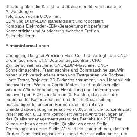
Beratung über die Karbid- und Stahlsorten für verschiedene
Anwendungen.
Toleranzen von ± 0,005 mm.
EDM und Draht-EDM standardisiert und robotisiert.
Komplexe Elektroden-EDM-Bearbeitung mit perfekter
Konzentrizität und Ausrichtung zwischen Profilen.
Spiegelpolieren
Firmeninformationen:
Chongqing Henghui Precision Mold Co., Ltd. verfügt über CNC-
Drehmaschinen, CNC-Bearbeitungszentren, CNC-
Zylinderschleifmaschine, CNC-EDM-Maschine, CNC-
Schneidmaschine, Fräsmaschine und Bohrmaschine usw.Wir
haben auch verschiedene Arten von Testgeräten,wie Rockwell
Härte Tester,Projektor, 3D-Bildmessinstrument, usw. Henghui mit
hochwertigem Wolfram-Carbid-Material und professioneller
Vakuum-Wärmebehandlung.Herstellung und Lieferung von
hochwertigen Präzisionsformen für Kunden, die sich in der
Industrie der Kaltbearbeitung und der Heißbearbeitung
beschäftigenBei unseren Formen kann die relative
Standardabweichung innerhalb von 0,005 mm, die Konzentrizität
innerhalb von 0,01 mm kontrolliert werden.Anforderungen an
das Qualitätsmanagementsystem des Betriebs für 2015"Der
Kunde steht an erster Stelle, Qualität an erster Stelle,
Technologie an erster Stelle,Wir sind ein Unternehmen, das sich
für den Dienstleistungssektor einsetzt.Herzlich willkommen, um