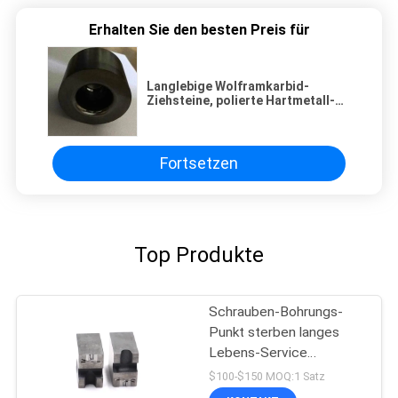
Erhalten Sie den besten Preis für
Langlebige Wolframkarbid-
Ziehsteine, polierte Hartmetall-
Drahtziehsteine
Fortsetzen
Top Produkte
Schrauben-Bohrungs-
Punkt sterben langes
Lebens-Service
Höhenflossenstation
$100-$150 MOQ:1 Satz
schraubt Bohrungs-