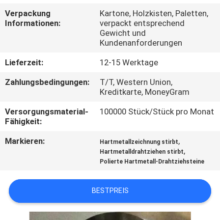
Verpackung
Kartone, Holzkisten, Paletten,
QUALITÄTSKONTROLLE
Informationen:
verpackt entsprechend
Gewicht und
Kundenanforderungen
TRETEN
Lieferzeit:
12-15 Werktage
SIE
Zahlungsbedingungen:
T/T, Western Union,
MIT
Kreditkarte, MoneyGram
UNS
Versorgungsmaterial-
100000 Stück/Stück pro Monat
IN
Fähigkeit:
VERBINDUNG
Markieren:
,
Hartmetallzeichnung stirbt
,
Hartmetalldrahtziehen stirbt
Polierte Hartmetall-Drahtziehsteine
NACHRICHTEN
BESTPREIS
FORDERN
SIE EIN