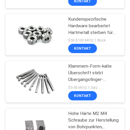
KONTAKT
Würfel
Kundenspezifische
Hardware bearbeitet
Hartmetall sterben für
Schrauben-Formen
$50-$100 MOQ:1 Stück
KONTAKT
Klammern-Form-kalte
Überschrift stirbt
Übergangsfinger-
Werkzeugmaschinen
$5-50 MOQ:1 Satz
KONTAKT
Hohe Härte M2 M4
Schraube zur Herstellung
von Bohrpunkten,