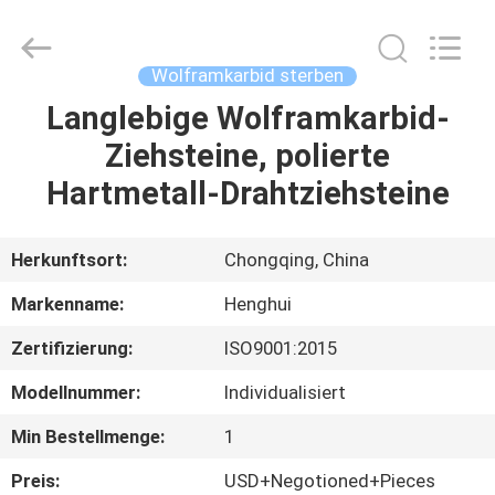
Henghui
Precision
Mold
Co.,
Limited.
Wolframkarbid sterben
All
Rights
Reserved.
Langlebige Wolframkarbid-
HAUS
Ziehsteine, polierte
PRODUKTE
Hartmetall-Drahtziehsteine
VIDEOS
Herkunftsort:
Chongqing, China
Markenname:
Henghui
ÜBER
Zertifizierung:
ISO9001:2015
UNS
Modellnummer:
Individualisiert
FABRIK-
Min Bestellmenge:
1
AUSFLUG
Preis:
USD+Negotioned+Pieces