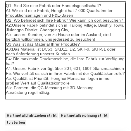
Q1: Sind Sie eine Fabrik oder Handelsgesellschaft?
A1:Wir sind eine Fabrik, Henghui hat 7.000 Quadratmeter
Produktionsanlagen und F&E-Basen
Q2: Wo befindet sich Ihre Fabrik? Wie kann ich dort besuchen?
A2:Unsere Fabrik befindet sich in Hailong Village, Baishiyi Town,
Jiulongpo District, Chongqing City,
Alle unsere Kunden, von zu Hause oder im Ausland, sind
herzlich willkommen, uns jederzeit zu besuchen!
Q3:Was ist das Material Ihrer Produkte?
A3:Das Material ist DC53, SKD11, D2, SKH-9, SKH-51 oder
nach Anforderung unserer Kunden.
F4: Die maximale Druckmaschine, die Ihre Fabrik zur Verfügung
hat?
A4: Unsere Fabrik verfügt über 30T, 60T, 160T Stanzmaschinen
F5: Wie verhält es sich in Ihrer Fabrik mit der Qualitätskontrolle?
A5: Qualität ist Priorität. Henghui Menschen legen immer
großen Wert auf Qualitätskontrolle
Alle Formen, die QC-Messung mit 3D-Messung
Ausrüstung regelmäßig.
Hartmetalldrahtziehen stirbt
Hartmetallzeichnung stirbt
tc sterben