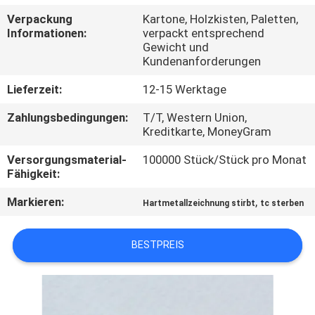
Verpackung
Kartone, Holzkisten, Paletten,
QUALITÄTSKONTROLLE
Informationen:
verpackt entsprechend
Gewicht und
Kundenanforderungen
TRETEN
Lieferzeit:
12-15 Werktage
SIE
Zahlungsbedingungen:
T/T, Western Union,
MIT
Kreditkarte, MoneyGram
UNS
Versorgungsmaterial-
100000 Stück/Stück pro Monat
IN
Fähigkeit:
VERBINDUNG
Markieren:
,
Hartmetallzeichnung stirbt
tc sterben
NACHRICHTEN
BESTPREIS
FORDERN
SIE EIN