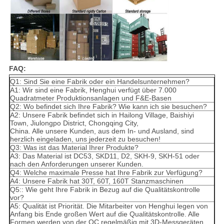
FAQ:
Q1: Sind Sie eine Fabrik oder ein Handelsunternehmen?
A1: Wir sind eine Fabrik, Henghui verfügt über 7.000
Quadratmeter Produktionsanlagen und F&E-Basen
Q2: Wo befindet sich Ihre Fabrik? Wie kann ich sie besuchen?
A2: Unsere Fabrik befindet sich in Hailong Village, Baishiyi
Town, Jiulongpo District, Chongqing City,
China. Alle unsere Kunden, aus dem In- und Ausland, sind
herzlich eingeladen, uns jederzeit zu besuchen!
Q3: Was ist das Material Ihrer Produkte?
A3: Das Material ist DC53, SKD11, D2, SKH-9, SKH-51 oder
nach den Anforderungen unserer Kunden.
Q4: Welche maximale Presse hat Ihre Fabrik zur Verfügung?
A4: Unsere Fabrik hat 30T, 60T, 160T Stanzmaschinen
Q5:: Wie geht Ihre Fabrik in Bezug auf die Qualitätskontrolle
vor?
A5: Qualität ist Priorität. Die Mitarbeiter von Henghui legen von
Anfang bis Ende großen Wert auf die Qualitätskontrolle. Alle
Formen werden von der QC regelmäßig mit 3D-Messgeräten