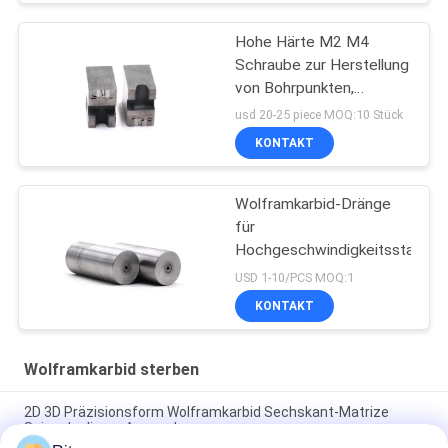
Hohe Härte M2 M4
Schraube zur Herstellung
von Bohrpunkten,
abnutzungsbeständig
usd 20-25 piece MOQ:10 Stück
und korrosionsbeständig
KONTAKT
Wolframkarbid-Dränge
für
Hochgeschwindigkeitsstahlsc
USD 1-10/PCS MOQ:1
KONTAKT
Wolframkarbid sterben
2D 3D Präzisionsform Wolframkarbid Sechskant-Matrize
Spiegelpolieren Anpassbar