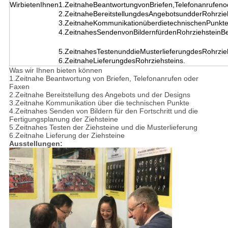
WirbietenIhnen
1.ZeitnaheBeantwortungvonBriefen,Telefonanrufen
2.ZeitnaheBereitstellungdesAngebotsundderRohrzie
3.ZeitnaheKommunikationüberdietechnischenPunkt
4.ZeitnahesSendenvonBildernfürdenRohrziehsteinBea
5.ZeitnahesTestenunddieMusterlieferungdesRohrzie
6.ZeitnaheLieferungdesRohrziehsteins.
Was wir Ihnen bieten können
1.Zeitnahe Beantwortung von Briefen, Telefonanrufen oder
Faxen
2.Zeitnahe Bereitstellung des Angebots und der Designs
3.Zeitnahe Kommunikation über die technischen Punkte
4.Zeitnahes Senden von Bildern für den Fortschritt und die
Fertigungsplanung der Ziehsteine
5.Zeitnahes Testen der Ziehsteine und die Musterlieferung
6.Zeitnahe Lieferung der Ziehsteine
Ausstellungen: