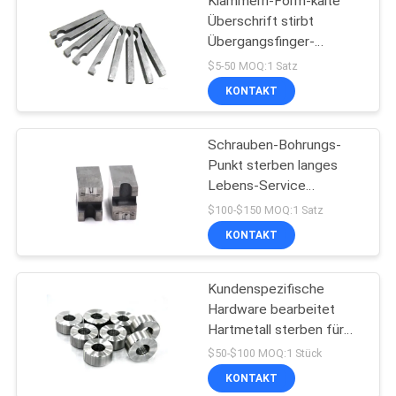
Klammern-Form-kalte
Überschrift stirbt
Übergangsfinger-
Werkzeugmaschinen
$5-50 MOQ:1 Satz
KONTAKT
Schrauben-Bohrungs-
Punkt sterben langes
Lebens-Service
Höhenflossenstation
$100-$150 MOQ:1 Satz
schraubt Bohrungs-
KONTAKT
Würfel
Kundenspezifische
Hardware bearbeitet
Hartmetall sterben für
Schrauben-Formen
$50-$100 MOQ:1 Stück
KONTAKT