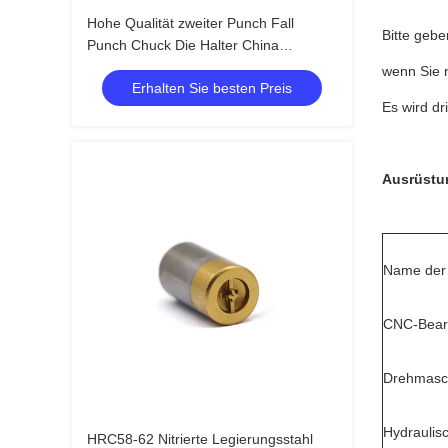
Hohe Qualität zweiter Punch Fall
Bitte geb
Punch Chuck Die Halter China
Lieferant kundenspezifisch
wenn Sie 
Erhalten Sie besten Preis
Es wird d
Ausrüstun
Name der
CNC-Bear
Drehmasc
Hydraulis
HRC58-62 Nitrierte Legierungsstahl