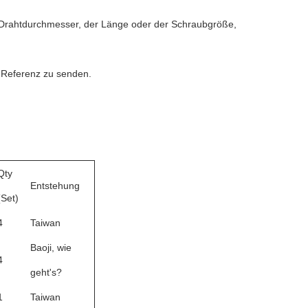
 Drahtdurchmesser, der Länge oder der Schraubgröße,
 Referenz zu senden.
Qty
Entstehung
(Set)
4
Taiwan
Baoji, wie
4
geht's?
1
Taiwan