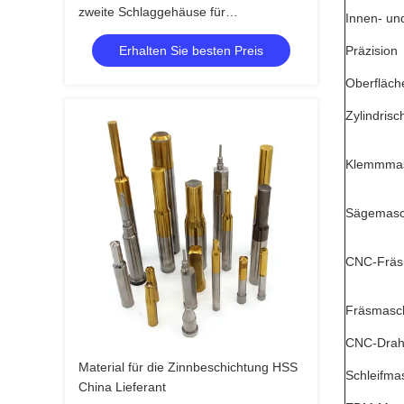
zweite Schlaggehäuse für
Innen- un
Automatikstempel Elektronik
Erhalten Sie besten Preis
Präzision
Progressive Die
Oberfläc
Zylindris
Klemmmas
Sägemasc
CNC-Fräs
Fräsmasc
CNC-Drah
Material für die Zinnbeschichtung HSS
Schleifma
China Lieferant