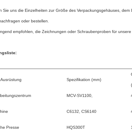
en Sie uns die Einzelheiten zur Größe des Verpackungsgehäuses, dem
nachfragen oder bestellen.
ringend empfohlen, die Zeichnungen oder Schraubenproben für unsere
gsliste:
 Ausrüstung
Spezifikation (mm)
beitungszentrum
MCV-SV1100,
hine
C6132, CS6140
che Presse
HQS300T