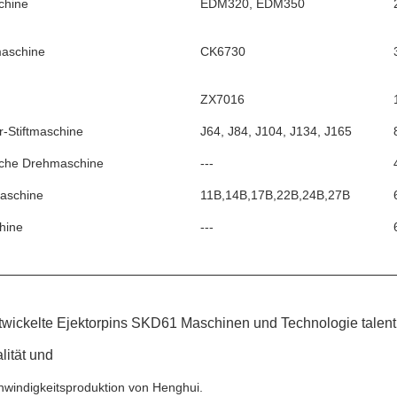
hine
EDM320, EDM350
aschine
CK6730
ZX7016
r-Stiftmaschine
J64, J84, J104, J134, J165
sche Drehmaschine
---
aschine
11B,14B,17B,22B,24B,27B
hine
---
twickelte Ejektorpins SKD61 Maschinen und Technologie talenti
lität und
windigkeitsproduktion von Henghui.