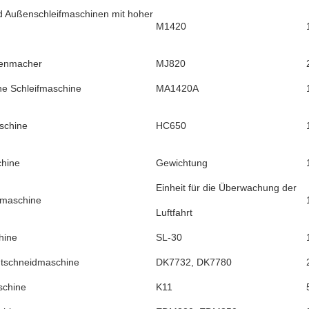
d Außenschleifmaschinen mit hoher
M1420
henmacher
MJ820
che Schleifmaschine
MA1420A
chine
HC650
hine
Gewichtung
Einheit für die Überwachung der
maschine
Luftfahrt
hine
SL-30
tschneidmaschine
DK7732, DK7780
schine
K11