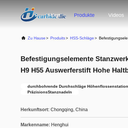
Haus
Produkte
Videos
Zu Hause
>
Produits
>
HSS-Schläge
>
Befestigungsel
Befestigungselemente Stanzwer
H9 H55 Auswerferstift Hohe Haltb
durchbohrende Durchschläge Höhenflossenstatio
PräzisionsStanznadeln
Herkunftsort:
Chongqing, China
Markenname:
Henghui