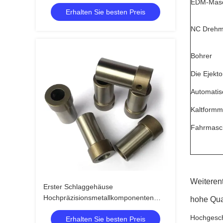
EDM-Masc
Erhalten Sie besten Preis
NC Drehm
Bohrer
Die Ejekto
Automati
Kaltformm
Fahrmasc
Weiteren
Erster Schlaggehäuse
Hochpräzisionsmetallkomponenten
hohe Qua
Einstrichstempelprozess Hohe Effizienz
Hochgesch
Erhalten Sie besten Preis
Produktion nahtlose Kratzerfreie