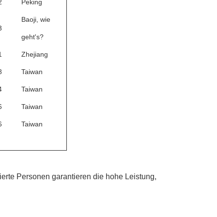
2
Peking
Baoji, wie
3
geht's?
1
Zhejiang
8
Taiwan
4
Taiwan
6
Taiwan
6
Taiwan
erte Personen garantieren die hohe Leistung,