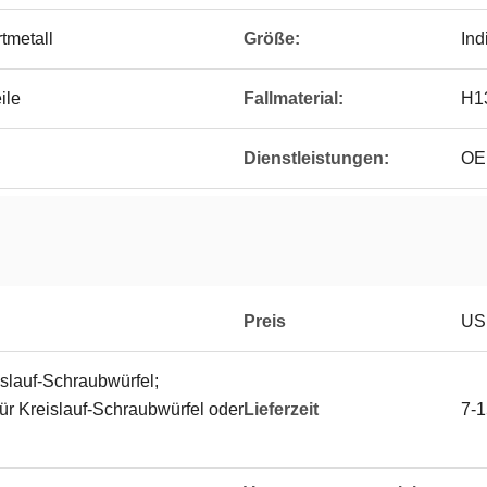
tmetall
Größe:
Ind
ile
Fallmaterial:
H13
Dienstleistungen:
OE
Preis
US
islauf-Schraubwürfel;
ür Kreislauf-Schraubwürfel oder
Lieferzeit
7-1