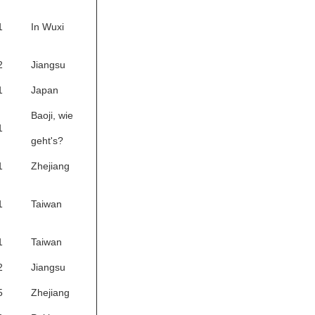
1
In Wuxi
2
Jiangsu
1
Japan
Baoji, wie
1
geht's?
1
Zhejiang
1
Taiwan
1
Taiwan
2
Jiangsu
5
Zhejiang