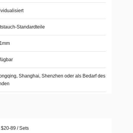
ividualisiert
tstauch-Standardteile
01mm
fügbar
ngqing, Shanghai, Shenzhen oder als Bedarf des
nden
$20-89 / Sets