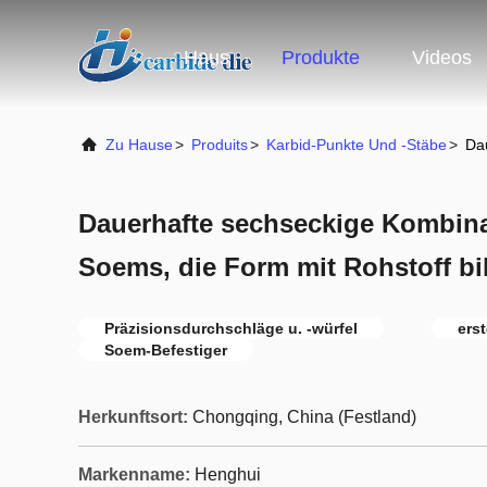
Haus
Produkte
Videos
Zu Hause
>
Produits
>
Karbid-Punkte Und -Stäbe
>
Da
Dauerhafte sechseckige Kombina
Soems, die Form mit Rohstoff bi
Präzisionsdurchschläge u. -würfel
ers
Soem-Befestiger
Herkunftsort:
Chongqing, China (Festland)
Markenname:
Henghui