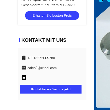
Gesenkform für Muttern M12-M20
Schmiedeform
Erhalten Sie besten Preis
KONTAKT MIT UNS
+8613272665780
sales2@citool.com
Kontaktieren Sie uns jetzt