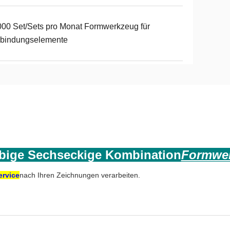
00 Set/Sets pro Monat Formwerkzeug für
rbindungselemente
bige Sechseckige Kombination
Formwer
ervice
nach Ihren Zeichnungen verarbeiten.