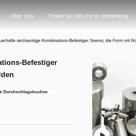
Über Uns
Treten Sie Mit Uns In Verbindung
uerhafte sechseckige Kombinations-Befestiger Soems, die Form mit Roh
tions-Befestiger
lden
te Durchschlagsbuchse