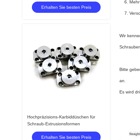
Verbindungselementen
6. Mehrf
Erhalten Sie besten Preis
7. Versc
Wir kenne
Schrauben
Bitte geb
an.
Es wird d
Hochpräzisions-Karbiddüschen für
Schraub-Extrusionsformen
Erhalten Sie besten Preis