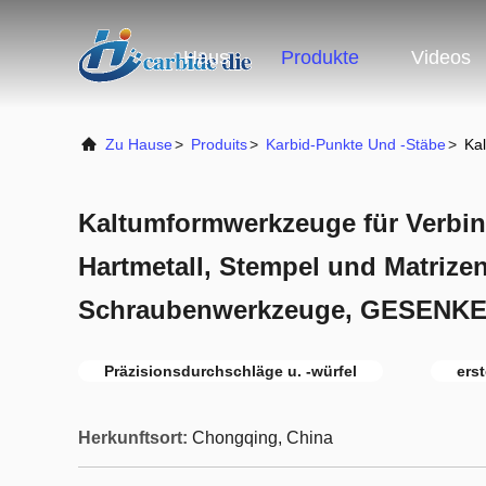
Haus
Produkte
Videos
Zu Hause
>
Produits
>
Karbid-Punkte Und -Stäbe
>
Ka
Kaltumformwerkzeuge für Verbi
Hartmetall, Stempel und Matrizen
Schraubenwerkzeuge, GESENK
Präzisionsdurchschläge u. -würfel
ers
Herkunftsort:
Chongqing, China