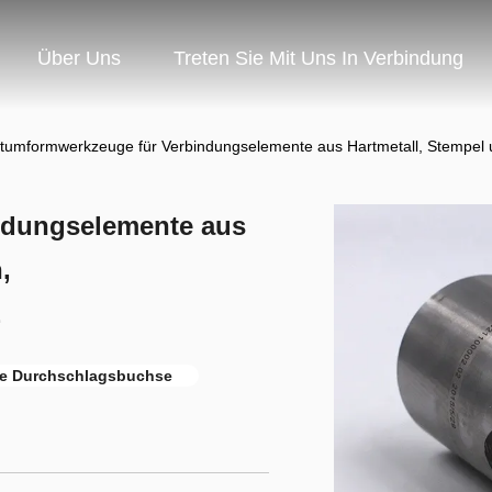
Über Uns
Treten Sie Mit Uns In Verbindung
ltumformwerkzeuge für Verbindungselemente aus Hartmetall, Stempe
ndungselemente aus
,
E
te Durchschlagsbuchse