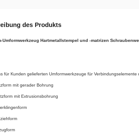
eibung des Produkts
m-Umformwerkzeug Hartmetallstempel und -matrizen Schraubenw
ns für Kunden gelieferten Umformwerkzeuge für Verbindungselemente
zform mit gerader Bohrung
zform mit Extrusionsbohrung
rklingenform
ziehform
ugform