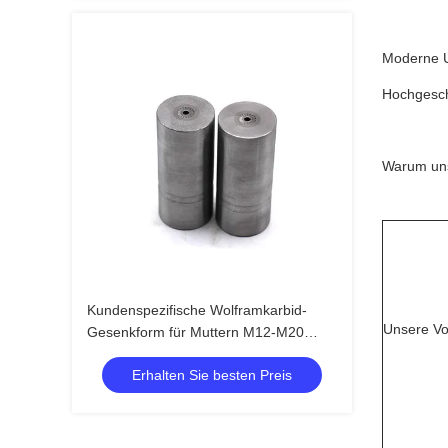
Moderne U
Hochgesch
War
Kundenspezifische Wolframkarbid-
Unsere Vor
Gesenkform für Muttern M12-M20
Schmiedeform
Erhalten Sie besten Preis