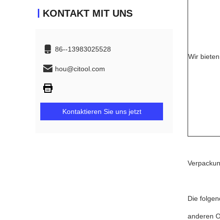
KONTAKT MIT UNS
86--13983025528
Wir bieten
hou@citool.com
Kontaktieren Sie uns jetzt
Verpackun
Die folge
anderen O