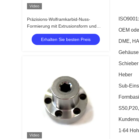
Video
ISO9001
Präzisions-Wolframkarbid-Nuss-
Formierung mit Extrusionsform und
OEM ode
Karbidmaterial für individuelle
Erhalten Sie besten Preis
Anwendungen
DME, HA
Gehäuse
Schieber
Heber
Sub-Eins
Formbas
S50,P20,
Kundensp
1-64 Hoh
Video