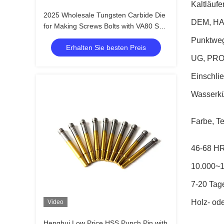
Kaltläufe
2025 Wholesale Tungsten Carbide Die
DEM, HA
for Making Screws Bolts with VA80 ST7
ST6 KG5 KG6 Materials and +/-0.01
Punktweg
Erhalten Sie besten Preis
Tolerance
UG, PRO-
Einschlie
Wasserkü
Farbe, Te
46-68 H
10.000~1
7-20 Tag
Holz- ode
Video
Henghui Low Price HSS Punch Pin with