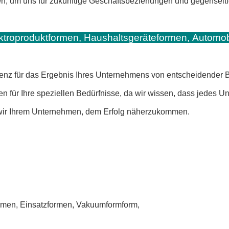
, um uns für zukünftige Geschäftsbeziehungen und gegenseitig
ektroproduktformen, Haushaltsgeräteformen, Automob
fizienz für das Ergebnis Ihres Unternehmens von entscheidender 
en für Ihre speziellen Bedürfnisse, da wir wissen, dass jedes U
wir Ihrem Unternehmen, dem Erfolg näherzukommen.
rmen, Einsatzformen, Vakuumformform,