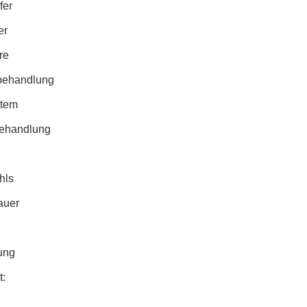
fer
er
re
ehandlung
stem
behandlung
n
hls
auer
ung
r Produkt: