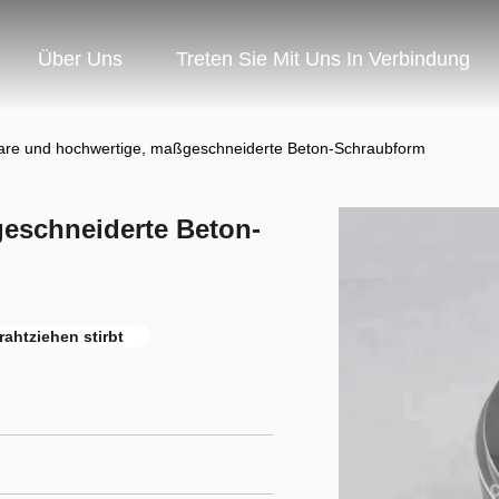
Über Uns
Treten Sie Mit Uns In Verbindung
are und hochwertige, maßgeschneiderte Beton-Schraubform
eschneiderte Beton-
rahtziehen stirbt