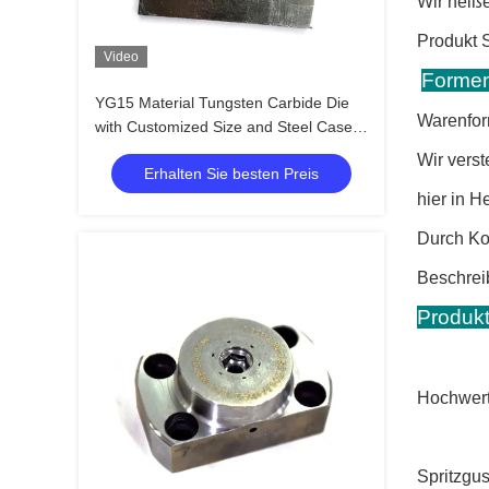
Wir heiß
Pro
Video
Formen
YG15 Material Tungsten Carbide Die
Warenfor
with Customized Size and Steel Case
for Screw Making
Wir verst
Erhalten Sie besten Preis
hier in H
Durch Ko
Be
Produk
Hochwert
Spritzgu