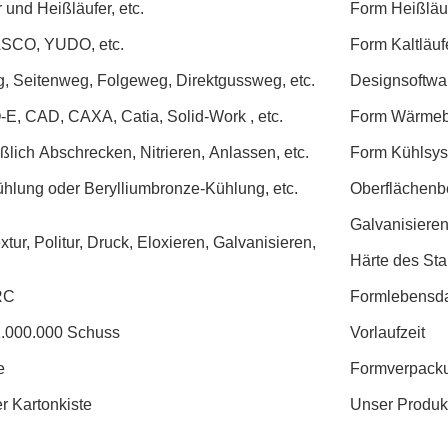
r und Heißläufer, etc.
Form Heißläu
SCO, YUDO, etc.
Form Kaltläuf
, Seitenweg, Folgeweg, Direktgussweg, etc.
Designsoftwa
E, CAD, CAXA, Catia, Solid-Work , etc.
Form Wärmeb
ßlich Abschrecken, Nitrieren, Anlassen, etc.
Form Kühlsy
hlung oder Berylliumbronze-Kühlung, etc.
Oberflächen
Galvanisiere
xtur, Politur, Druck, Eloxieren, Galvanisieren,
Härte des Sta
RC
Formlebensd
.000.000 Schuss
Vorlaufzeit
e
Formverpack
r Kartonkiste
Unse