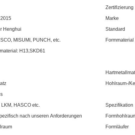
Zertifizierung
:2015
Marke
r Henghui
Standard
SCO, MISUMI, PUNCH, etc.
Formmaterial
material: H13,SKD61
Hartmetallma
atz
Hohlraum-/Ke
is
 LKM, HASCO etc.
Spezifikation
ezifisch nach unseren Anforderungen
Formhohlrau
lraum
Formläufer