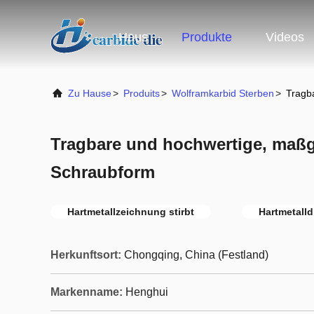
Haus
Produkte
Videos
Zu Hause
>
Produits
>
Wolframkarbid Sterben
>
Tragb
Tragbare und hochwertige, maßg
Schraubform
Hartmetallzeichnung stirbt
Hartmetalld
Herkunftsort:
Chongqing, China (Festland)
Markenname:
Henghui