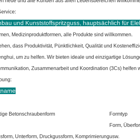
en neue und alte Kunden aus allen Lebensbereichen willkommen
dukt Service:
bau und Kunststoffspritzguss, hauptsächlich für El
men, Medizinproduktformen, alle Produkte sind willkommen.
ehen, dass Produktivität, Pünktlichkeit, Qualität und Kostenef
enghui, um zu helfen. Wir bieten ideale und einzigartige Lösung
mmunikation, Zusammenarbeit und Koordination (3Cs) helfen 
schreibung:
tname
ige Betonschraubenform
Formtyp
Form, Überfo
ssform, Unterform, Druckgussform, Komprimierung
usw.