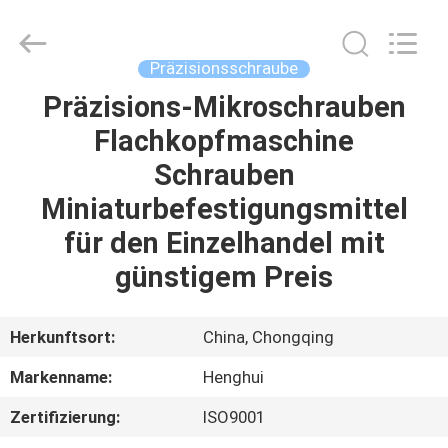
Henghui
Precision
Mold
Co.,
Limited.
Präzisionsschraube
All
Rights
Reserved.
Präzisions-Mikroschrauben
HAUS
Flachkopfmaschine
PRODUKTE
Schrauben
Miniaturbefestigungsmittel
VIDEOS
für den Einzelhandel mit
günstigem Preis
ÜBER
UNS
Herkunftsort:
China, Chongqing
Markenname:
Henghui
FABRIK-
Zertifizierung:
ISO9001
AUSFLUG