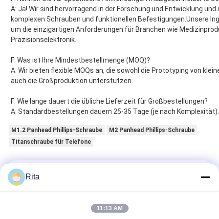
A: Ja! Wir sind hervorragend in der Forschung und Entwicklung und
komplexen Schrauben und funktionellen Befestigungen.Unsere In
um die einzigartigen Anforderungen für Branchen wie Medizinproduk
Präzisionselektronik.
F: Was ist Ihre Mindestbestellmenge (MOQ)?
A: Wir bieten flexible MOQs an, die sowohl die Prototyping von kle
auch die Großproduktion unterstützen.
F: Wie lange dauert die übliche Lieferzeit für Großbestellungen?
A: Standardbestellungen dauern 25-35 Tage (je nach Komplexität).
M1.2 Panhead Phillips-Schraube
M2 Panhead Phillips-Schraube
Titanschraube für Telefone
Erhalten Sie den besten Preis für
Rita
Präzisions-Mikroschrauben
11:13 AM
Flachkopfmaschine Schrauben