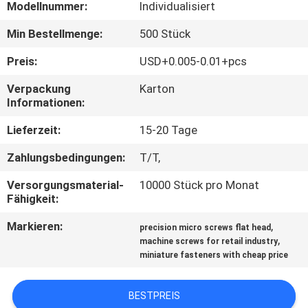
Modellnummer:
Individualisiert
QUALITÄTSKONTROLLE
Min Bestellmenge:
500 Stück
Preis:
USD+0.005-0.01+pcs
TRETEN
Verpackung
Karton
SIE
Informationen:
MIT
Lieferzeit:
15-20 Tage
UNS
Zahlungsbedingungen:
T/T,
IN
Versorgungsmaterial-
10000 Stück pro Monat
VERBINDUNG
Fähigkeit:
Markieren:
,
precision micro screws flat head
NACHRICHTEN
,
machine screws for retail industry
miniature fasteners with cheap price
FORDERN
BESTPREIS
SIE EIN