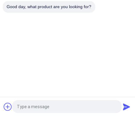
Miniaturbefestigungsmittel für
den Einzelhandel mit günstigem
Good day, what product are you looking for?
Preis
Fortsetzen
Präzisionsschraube
Grade 8 Titanium Mikroschraube M0.5-M3.0 mit 15 Tagen
Lieferung und MOQ von 100000 Stück für Drohnen und
Luftfahrt
Ultradünne 1,5 mm verzinkte Mikroschraube mit
geschlossenem Flachende für Präzisionselektronik
Nickelplattierte Zinkplattierte schwarze Oxid-Mikroschraube
Präzisions-Selbstschraube für industrielle Anwendungen
Fordern Sie ein Angebot
Beliebte Kategorien
Alle
Wolframkarbid 
Karbid-Punkte Und -