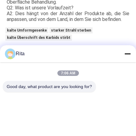
Oberfläche
Behandlung.
Q2:
Was ist unsere Vorlaufzeit?
A2:
Dies hängt von der Anzahl der Produkte ab, die Sie
anpassen, und von dem Land, in dem Sie sich befinden.
kalte Umformgesenke
starker Strahl sterben
kalte Überschrift des Karbids stirbt
Rita
Erhalten Sie den besten Preis für
7:06 AM
Zubereitungen für die Herstellung
von Schmiedereien
Good day, what product are you looking for?
Fortsetzen
Kaltes Schmieden sterben