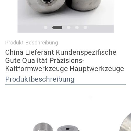
ZITAT
SITEMAP
Produkt-Beschreibung
DATENSCHUTZRICHTLINIE
China Lieferant Kundenspezifische
Gute Qualität Präzisions-
Kaltformwerkzeuge Hauptwerkzeuge
Produktbeschreibung