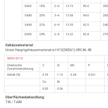
EA65
18%
2~6
13.73
85.0
300
VA80
20%
3~6
13.58
84.0
280
VA90
22%
6~9
13.39
82.5
240
EA90
24%
2~6
13.22
82.8
270
Gehäusematerial:
Unser Hauptgehäusematerial ist
H13(SKD61) HRC46-48
SKD61(H13)
Chemische
C
Si
Mn
P
Zusammensetzung
Gehalt (%)
0.39
1.15
0.44
0.021
Cu
Ni
0.05
0.06
Oberflächenbehandlung:
TiN / TiAlN