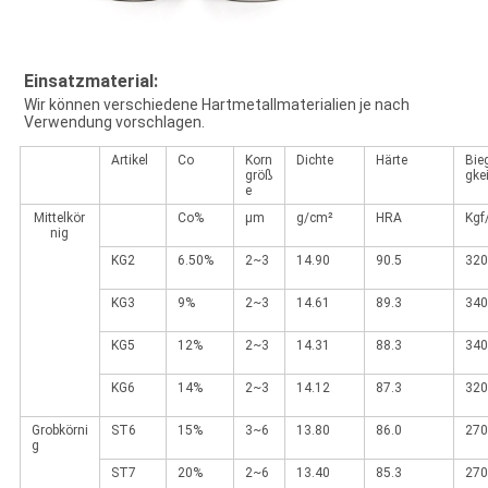
Einsatzmaterial:
Wir können verschiedene Hartmetallmaterialien je nach
Verwendung vorschlagen.
Artikel
Co
Korn
Dichte
Härte
Bie
größ
gkei
e
Mittelkör
Co%
μm
g/cm²
HRA
Kg
nig
KG2
6.50%
2~3
14.90
90.5
320
KG3
9%
2~3
14.61
89.3
340
KG5
12%
2~3
14.31
88.3
340
KG6
14%
2~3
14.12
87.3
320
Grobkörni
ST6
15%
3~6
13.80
86.0
270
g
ST7
20%
2~6
13.40
85.3
270