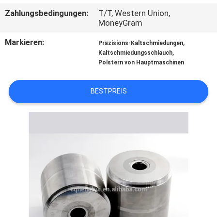
Zahlungsbedingungen:
T/T, Western Union,
QUALITÄTSKONTROLLE
MoneyGram
Markieren:
,
Präzisions-Kaltschmiedungen
TRETEN
,
Kaltschmiedungsschlauch
Polstern von Hauptmaschinen
SIE
MIT
BESTPREIS
UNS
IN
VERBINDUNG
NACHRICHTEN
FORDERN
SIE EIN