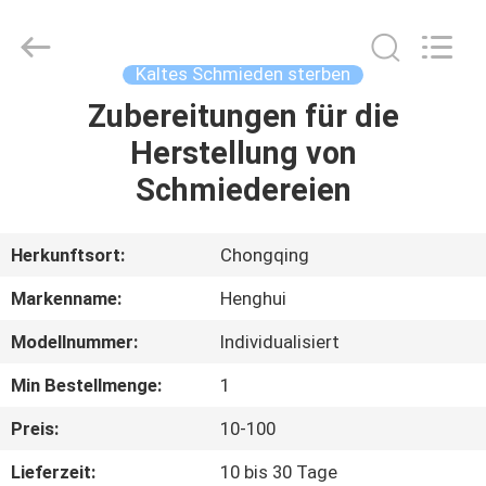
Henghui
Precision
Mold
Co.,
Limited.
Kaltes Schmieden sterben
All
Rights
Reserved.
Zubereitungen für die
HAUS
Herstellung von
PRODUKTE
Schmiedereien
VIDEOS
Herkunftsort:
Chongqing
Markenname:
Henghui
ÜBER
Modellnummer:
Individualisiert
UNS
Min Bestellmenge:
1
FABRIK-
Preis:
10-100
AUSFLUG
Lieferzeit:
10 bis 30 Tage