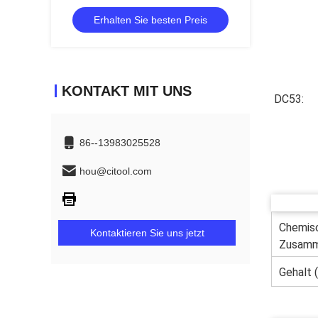
Metallformung für Anwendungen in der
Erhalten Sie besten Preis
Automobilindustrie
KONTAKT MIT UNS
DC53:
86--13983025528
hou@citool.com
Chemis
Kontaktieren Sie uns jetzt
Zusam
tzung
Gehalt 