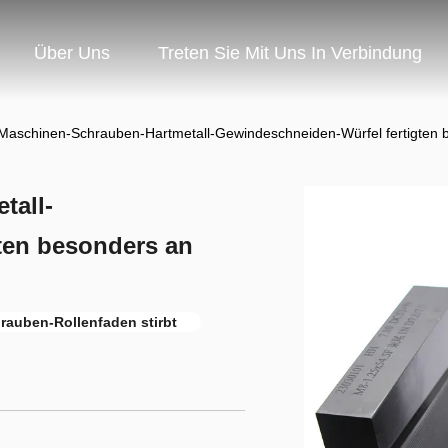
Über Uns
Treten Sie Mit Uns In Verbindung
aschinen-Schrauben-Hartmetall-Gewindeschneiden-Würfel fertigten 
tall-
ten besonders an
rauben-Rollenfaden stirbt