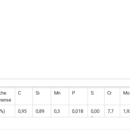
che
C
Si
Mn
P
S
Cr
Mo
mense
(%)
0,95
0,89
0,3
0,018
0,00
7,7
1,9
6