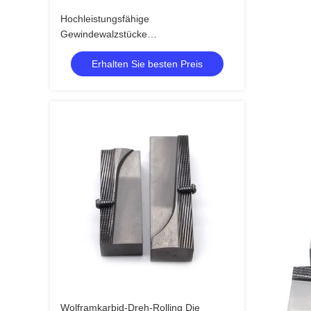
Hochleistungsfähige
Gewindewalzstücke
Zementkarbidkonstruktion HRC 58-65
Erhalten Sie besten Preis
Härte
Wolframkarbid-Dreh-Rolling Die