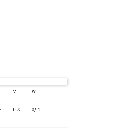
V
W
2
0,75
0,91