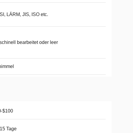
I, LÄRM, JIS, ISO etc.
chinell bearbeitet oder leer
himmel
0-$100
15 Tage