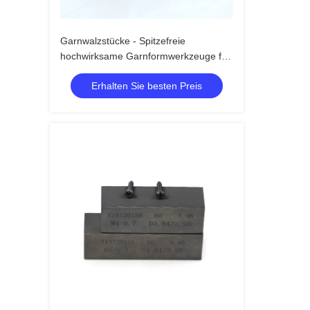
Garnwalzstücke - Spitzefreie
hochwirksame Garnformwerkzeuge für
hochfeste Garnstücke in der
Erhalten Sie besten Preis
Befestigungsmaschinenherstellung