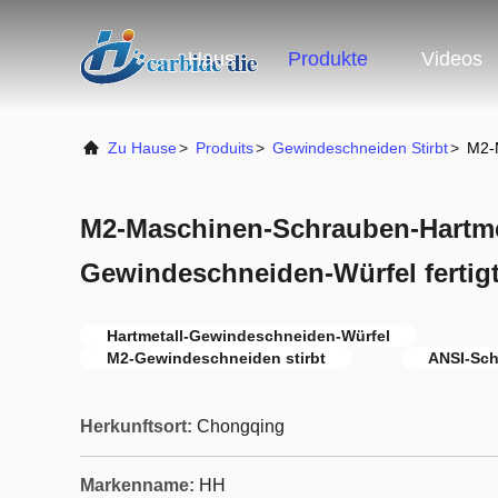
Haus
Produkte
Videos
Zu Hause
>
Produits
>
Gewindeschneiden Stirbt
>
M2-M
M2-Maschinen-Schrauben-Hartme
Gewindeschneiden-Würfel fertig
Hartmetall-Gewindeschneiden-Würfel
M2-Gewindeschneiden stirbt
ANSI-Sch
Herkunftsort:
Chongqing
Markenname:
HH