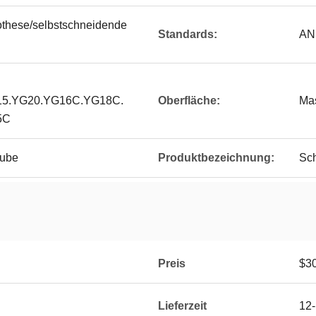
these/selbstschneidende
Standards:
ANS
15.YG20.YG16C.YG18C.
Oberfläche:
Mas
5C
aube
Produktbezeichnung:
Sc
Preis
$3
Lieferzeit
12-