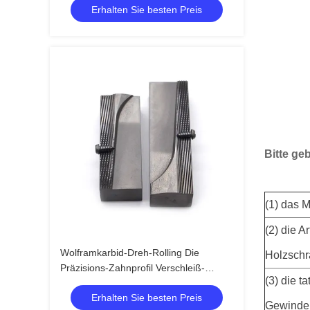
Erhalten Sie besten Preis
Härte
Bitte ge
(1) das 
(2) die 
Wolframkarbid-Dreh-Rolling Die
Holzsch
Präzisions-Zahnprofil Verschleiß-
(3) die 
Ermüdungsbeständig für M3-M30
Erhalten Sie besten Preis
Edelstahl-Drähte Hohe Härte
Gewinder