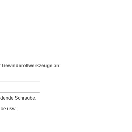
er Gewinderollwerkzeuge an:
eidende Schraube,
be usw.;