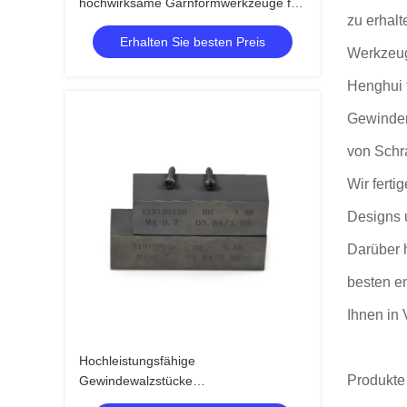
hochwirksame Garnformwerkzeuge für
zu erhal
hochfeste Garnstücke in der
Erhalten Sie besten Preis
Befestigungsmaschinenherstellung
Werkzeuge
Henghui 
Gewinder
von Schr
Wir fert
Designs u
Darüber 
besten e
Ihnen in
Hochleistungsfähige
Produkte
Gewindewalzstücke
Zementkarbidkonstruktion HRC 58-65