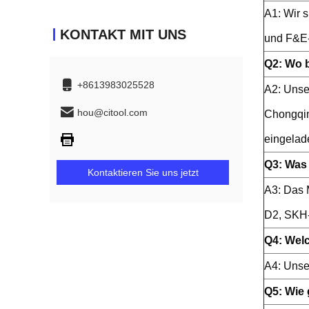
A1: Wir 
KONTAKT MIT UNS
und F&E
Q2: Wo b
+8613983025528
A2: Unser
hou@citool.com
Chongqin
eingelad
Q3: Was 
Kontaktieren Sie uns jetzt
A3: Das 
D2, SKH-
Q4: Welc
A4: Unse
Q5: Wie 