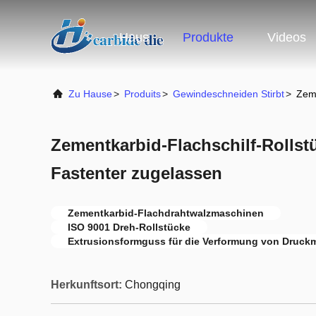
Haus
Produkte
Videos
Zu Hause
>
Produits
>
Gewindeschneiden Stirbt
>
Zeme
Zementkarbid-Flachschilf-Rollst
Fastenter zugelassen
Zementkarbid-Flachdrahtwalzmaschinen
ISO 9001 Dreh-Rollstücke
Extrusionsformguss für die Verformung von Druck
Herkunftsort:
Chongqing