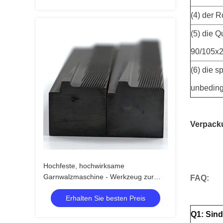
(4) der 
(5) die 
90/105x
(6) die s
unbeding
Verpack
Hochfeste, hochwirksame
Garnwalzmaschine - Werkzeug zur
FAQ:
Metallformung für Anwendungen in der
Erhalten Sie besten Preis
Automobilindustrie
Q1: Sind