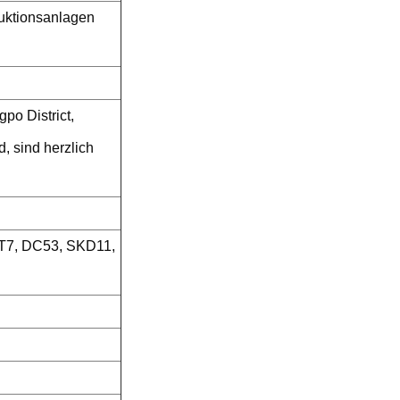
duktionsanlagen
po District,
, sind herzlich
 ST7, DC53, SKD11,