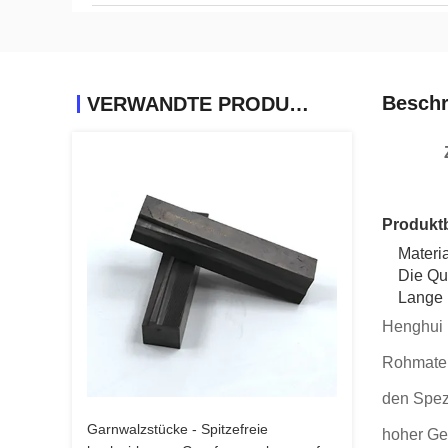
Beschr
VERWANDTE PRODUKTE
Produkt
Materi
Die Qu
Lange 
Henghui i
Rohmater
den Spez
Garnwalzstücke - Spitzefreie
hoher Gen