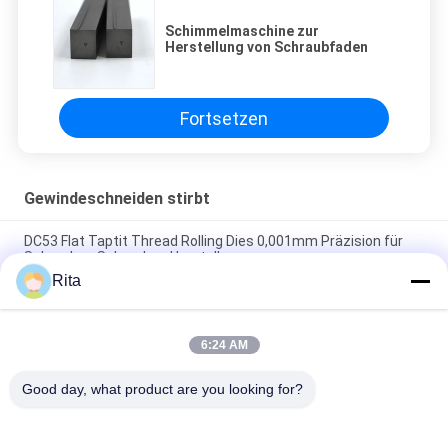
Schimmelmaschine zur
Herstellung von Schraubfaden
Fortsetzen
Gewindeschneiden stirbt
DC53 Flat Taptit Thread Rolling Dies 0,001mm Präzision für
Schrauben Schrauben Herstellung
Rita
DC53 Flat Roll Thread Dies Korrosionsbeständig Hohe
Zähigkeit ISO 9001 zugelassen
6:24 AM
Extrusionsgussfaden mit Druckmaschinengießung
Toleranzstufe 5 und Toleranzstufe 6
Good day, what product are you looking for?
Beliebte Kategorien
Alle