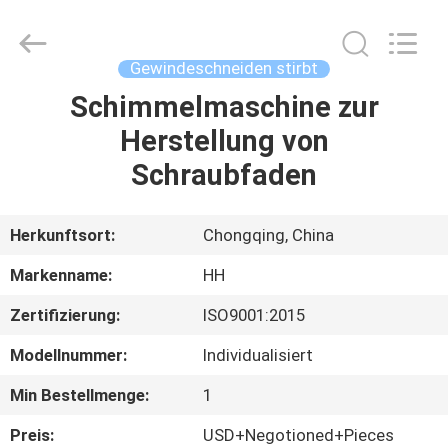
Henghui
Precision
Mold
Co.,
Limited.
Gewindeschneiden stirbt
All
Rights
Reserved.
Schimmelmaschine zur
HAUS
Herstellung von
PRODUKTE
Schraubfaden
VIDEOS
Herkunftsort:
Chongqing, China
Markenname:
HH
ÜBER
Zertifizierung:
ISO9001:2015
UNS
Modellnummer:
Individualisiert
FABRIK-
Min Bestellmenge:
1
AUSFLUG
Preis:
USD+Negotioned+Pieces