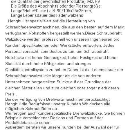
die Qualität der gewöhnlichen Produkte), M2, H9
Die Größe des Abschnitts oder der Plattengröße:
Länge*Höhe*Dicke (z. B. 90/105x25x25mm)
Lange Lebensdauer des Fadenwalzens
Henghui ist spezialisiert auf die Herstellung von
Schraubfadenwalzmaschinen, die aus den besten auf dem Markt
verfügbaren Rohstoffen hergestellt werden.Diese Schraubdraht
Walzstücke werden professionell von unseren Ingenieuren pro
Kunden' Spezifikationen oder Werkstücke entworfen. Jedes
Personal versucht, sein Bestes zu tun, um Schraubdraht-
Rollstücke mit hoher Genauigkeit, hoher Festigkeit und hoher
Stabilität durch hohe Fähigkeiten und strenges
Qualitätskontrollsystem zu haben.Daher ist die Lebensdauer der
Schraubfadenwalzstücke länger als die von anderen
Unternehmen hergestellten Stücke auf der Grundlage der
gleichen Materialien und zum gleichen oder sogar niedrigeren
Preis..
Bei der Fertigung von Drehwalzmaschinen berücksichtigt
Henghui die Bedürfnisse unserer Kunden.Wir decken alle
möglichen Schraubfäden ab..
Wir fertigen auch kundenspezifische Drehwalzstücke. Sie können
Beispiele verschiedener Designs und Formen auf der
Produktdetailseite sehen.
Außerdem beraten wir unsere Kunden bei der Auswahl der für