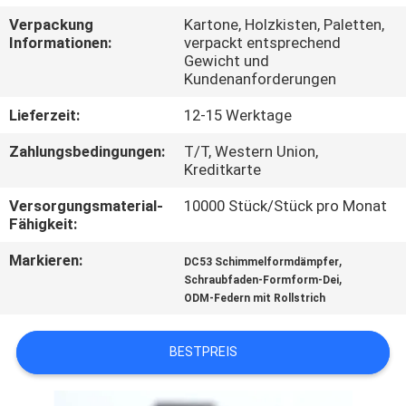
Verpackung
Kartone, Holzkisten, Paletten,
QUALITÄTSKONTROLLE
Informationen:
verpackt entsprechend
Gewicht und
Kundenanforderungen
TRETEN
Lieferzeit:
12-15 Werktage
SIE
Zahlungsbedingungen:
T/T, Western Union,
MIT
Kreditkarte
UNS
Versorgungsmaterial-
10000 Stück/Stück pro Monat
IN
Fähigkeit:
VERBINDUNG
Markieren:
,
DC53 Schimmelformdämpfer
,
Schraubfaden-Formform-Dei
ODM-Federn mit Rollstrich
NACHRICHTEN
BESTPREIS
FORDERN
SIE EIN