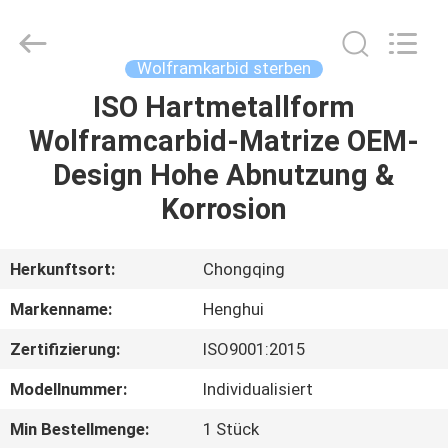
Henghui
Precision
Mold
Co.,
Limited.
Wolframkarbid sterben
All
Rights
Reserved.
ISO Hartmetallform
HAUS
Wolframcarbid-Matrize OEM-
PRODUKTE
Design Hohe Abnutzung &
Korrosion
VIDEOS
Herkunftsort:
Chongqing
ÜBER
Markenname:
Henghui
UNS
Zertifizierung:
ISO9001:2015
FABRIK-
Modellnummer:
Individualisiert
AUSFLUG
Min Bestellmenge:
1 Stück