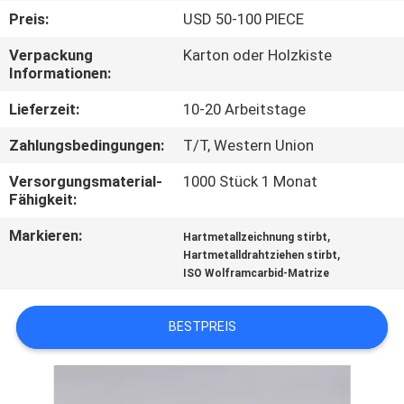
Preis:
USD 50-100 PIECE
QUALITÄTSKONTROLLE
Verpackung
Karton oder Holzkiste
Informationen:
TRETEN
Lieferzeit:
10-20 Arbeitstage
SIE
Zahlungsbedingungen:
T/T, Western Union
MIT
Versorgungsmaterial-
1000 Stück 1 Monat
UNS
Fähigkeit:
IN
Markieren:
,
Hartmetallzeichnung stirbt
VERBINDUNG
,
Hartmetalldrahtziehen stirbt
ISO Wolframcarbid-Matrize
NACHRICHTEN
BESTPREIS
FORDERN
SIE EIN