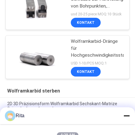
von Bohrpunkten,
abnutzungsbeständig
usd 20-25 piece MOQ:10 Stück
und korrosionsbeständig
KONTAKT
Wolframkarbid-Dränge
für
Hochgeschwindigkeitsstahlsc
USD 1-10/PCS MOQ:1
KONTAKT
Wolframkarbid sterben
2D 3D Präzisionsform Wolframkarbid Sechskant-Matrize
Spiegelpolieren Anpassbar
Rita
Quadratisches HartmetallLochmatrize Arbeitsfläche
VA80,ST7,KG5,KG6 Wolframkarbid-Matrize, Kaltform-Matrize,