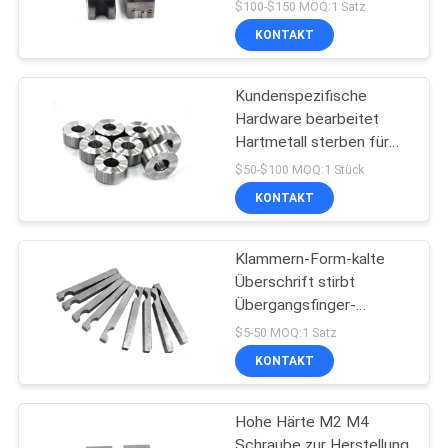
Höhenflossenstation
$100-$150 MOQ:1 Satz
schraubt Bohrungs-
KONTAKT
Würfel
Kundenspezifische
Hardware bearbeitet
Hartmetall sterben für
Schrauben-Formen
$50-$100 MOQ:1 Stück
KONTAKT
Klammern-Form-kalte
Überschrift stirbt
Übergangsfinger-
Werkzeugmaschinen
$5-50 MOQ:1 Satz
KONTAKT
Hohe Härte M2 M4
Schraube zur Herstellung