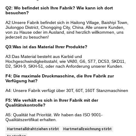
Q2: Wo befindet sich Ihre Fabrik? Wie kann ich dort
besuchen?
A2:Unsere Fabrik befindet sich in Hailong Village, Baishiyi Town,
Jiulongpo District, Chongqing City, China. Alle unsere Kunden,
von zu Hause oder im Ausland, sind herzlich willkommen, uns
jederzeit zu besuchen!
Q3:Was ist das Material Ihrer Produkte?
A3:Das Material besteht aus Karbid und
Hochgeschwindigkeitsstahl, wie VA80, G6, ST7, DC53, SKD11,
D2, SKH-9, SKH-51, oder nach Anforderung unserer Kunden.
F4: Die maximale Druckmaschine, die Ihre Fabrik zur
Verfügung hat?
A4: Unsere Fabrik verfügt über 30T, 60T, 160T Stanzmaschinen
F5: Wie verhält es sich in Ihrer Fabrik mit der
Qualitätskontrolle?
A5: Qualität hat Priorität. Wir haben das ISO 9001-
Qualitätszertifikat erhalten.
Hartmetalldrahtziehen stirbt
Hartmetallzeichnung stirbt