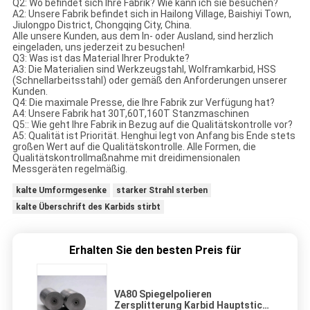
Q2: Wo befindet sich Ihre Fabrik? Wie kann ich sie besuchen?
A2: Unsere Fabrik befindet sich in Hailong Village, Baishiyi Town,
Jiulongpo District, Chongqing City, China.
Alle unsere Kunden, aus dem In- oder Ausland, sind herzlich
eingeladen, uns jederzeit zu besuchen!
Q3: Was ist das Material Ihrer Produkte?
A3: Die Materialien sind Werkzeugstahl, Wolframkarbid, HSS
(Schnellarbeitsstahl) oder gemäß den Anforderungen unserer
Kunden.
Q4: Die maximale Presse, die Ihre Fabrik zur Verfügung hat?
A4: Unsere Fabrik hat 30T,60T,160T Stanzmaschinen
Q5:: Wie geht Ihre Fabrik in Bezug auf die Qualitätskontrolle vor?
A5: Qualität ist Priorität. Henghui legt von Anfang bis Ende stets
großen Wert auf die Qualitätskontrolle. Alle Formen, die
Qualitätskontrollmaßnahme mit dreidimensionalen
Messgeräten regelmäßig.
kalte Umformgesenke
starker Strahl sterben
kalte Überschrift des Karbids stirbt
Erhalten Sie den besten Preis für
VA80 Spiegelpolieren
Zersplitterung Karbid Hauptstiche