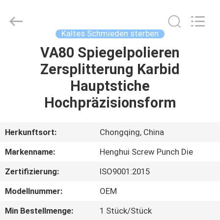
Henghui
Precision
Mold
Co.,
Limited.
Kaltes Schmieden sterben
All
Rights
Reserved.
VA80 Spiegelpolieren
HAUS
Zersplitterung Karbid
PRODUKTE
Hauptstiche
Hochpräzisionsform
VIDEOS
Herkunftsort:
Chongqing, China
ÜBER
Markenname:
Henghui Screw Punch Die
UNS
Zertifizierung:
ISO9001:2015
FABRIK-
Modellnummer:
OEM
AUSFLUG
Min Bestellmenge:
1 Stück/Stück