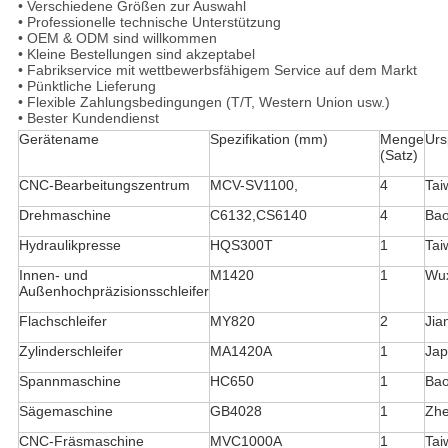
• Verschiedene Größen zur Auswahl
• Professionelle technische Unterstützung
• OEM & ODM sind willkommen
• Kleine Bestellungen sind akzeptabel
• Fabrikservice mit wettbewerbsfähigem Service auf dem Markt
• Pünktliche Lieferung
• Flexible Zahlungsbedingungen (T/T, Western Union usw.)
• Bester Kundendienst
Gerätename
Spezifikation (mm)
Menge
Urs
(Satz)
CNC-Bearbeitungszentrum
MCV-SV1100,
4
Tai
Drehmaschine
C6132,CS6140
4
Bao
Hydraulikpresse
HQS300T
1
Tai
Innen- und
M1420
1
Wu
Außenhochpräzisionsschleifer
Flachschleifer
MY820
2
Jia
Zylinderschleifer
MA1420A
1
Ja
Spannmaschine
HC650
1
Bao
Sägemaschine
GB4028
1
Zhe
CNC-Fräsmaschine
MVC1000A
1
Tai