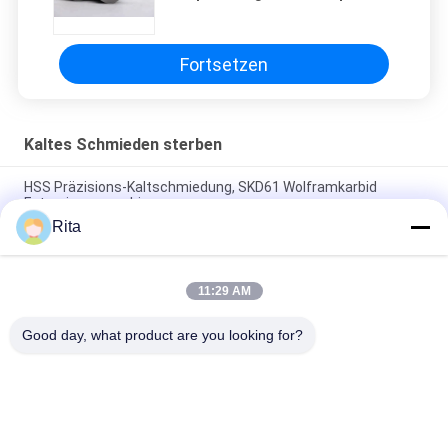
Hochpräzisionsform
Fortsetzen
Kaltes Schmieden sterben
HSS Präzisions-Kaltschmiedung, SKD61 Wolframkarbid
Extrusionsmaschinen
Rita
Zuverlässige Kaltschmiede-Matrize, hochpräzise, starke
Balken-Matrize-Formkomponente
11:29 AM
Hochwertiges starkes Balken-Die-Carbide-Formungs-Die-
Korrosionsbeständigkeit
Good day, what product are you looking for?
Beliebte Kategorien
Alle
Wolframkarbid 
Karbid-Punkte Und -