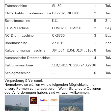
Fräsmaschine
SL-30
1
Tai
CNC-Drahtschneidemaschine
DK7732, DK7780
2
Jia
Schleifmaschine
K11
5
Zhe
EDM-Maschine
EDM320, EDM350
2
Bei
NC-Drehmaschine
CK6730
3
Bao
Bohrmaschine
ZX7016
1
Zhe
Kaltverformungsmaschine
J64,J84, J104, J134, J165
8
Tai
Automatische Drehmaschine
---
4
Tai
Kaltformmaschine
11B,14B,17B,22B,24B,27B
6
Tai
Schlagmaschine
---
6
Tai
Verpackung & Versand:
Normalerweise wählen wir die folgenden Möglichkeiten, um
unsere Formen zu transportieren. Wenn Sie andere Optionen
oder Anforderungen haben, sind wir auch willkommen.