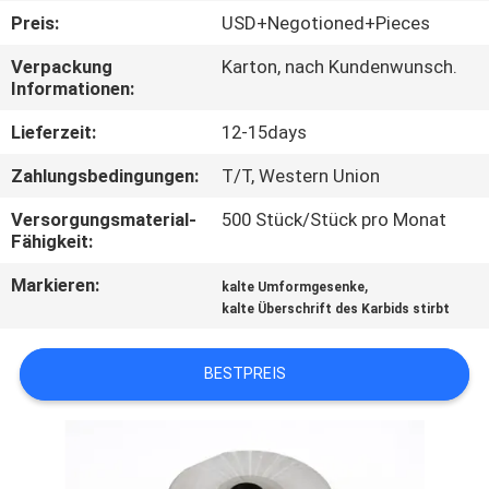
Preis:
USD+Negotioned+Pieces
QUALITÄTSKONTROLLE
Verpackung
Karton, nach Kundenwunsch.
Informationen:
TRETEN
Lieferzeit:
12-15days
SIE
Zahlungsbedingungen:
T/T, Western Union
MIT
Versorgungsmaterial-
500 Stück/Stück pro Monat
UNS
Fähigkeit:
IN
Markieren:
,
kalte Umformgesenke
VERBINDUNG
kalte Überschrift des Karbids stirbt
NACHRICHTEN
BESTPREIS
FORDERN
SIE EIN