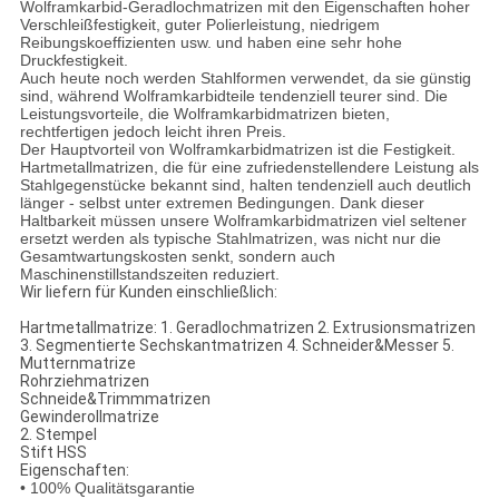
Wolframkarbid-Geradlochmatrizen mit den Eigenschaften hoher
Verschleißfestigkeit, guter Polierleistung, niedrigem
Reibungskoeffizienten usw. und haben eine sehr hohe
Druckfestigkeit.
Auch heute noch werden Stahlformen verwendet, da sie günstig
sind, während Wolframkarbidteile tendenziell teurer sind. Die
Leistungsvorteile, die Wolframkarbidmatrizen bieten,
rechtfertigen jedoch leicht ihren Preis.
Der Hauptvorteil von Wolframkarbidmatrizen ist die Festigkeit.
Hartmetallmatrizen, die für eine zufriedenstellendere Leistung als
Stahlgegenstücke bekannt sind, halten tendenziell auch deutlich
länger - selbst unter extremen Bedingungen. Dank dieser
Haltbarkeit müssen unsere Wolframkarbidmatrizen viel seltener
ersetzt werden als typische Stahlmatrizen, was nicht nur die
Gesamtwartungskosten senkt, sondern auch
Maschinenstillstandszeiten reduziert.
Wir liefern für Kunden einschließlich:
Hartmetallmatrize: 1. Geradlochmatrizen 2. Extrusionsmatrizen
3. Segmentierte Sechskantmatrizen 4. Schneider&Messer 5.
Mutternmatrize
Rohrziehmatrizen
Schneide&Trimmmatrizen
Gewinderollmatrize
2. Stempel
Stift HSS
Eigenschaften:
• 100% Qualitätsgarantie