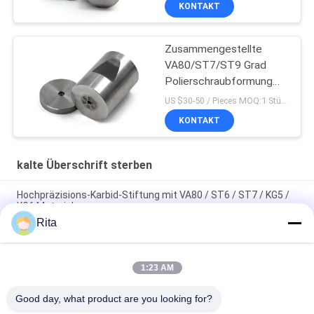
KONTAKT
Zusammengestellte
VA80/ST7/ST9 Grad
Polierschraubformung
mit Wolframkarbid-Die
US $30-50 / Pieces MOQ:1 Stück/Stück
KONTAKT
kalte Überschrift sterben
Hochpräzisions-Karbid-Stiftung mit VA80 / ST6 / ST7 / KG5 /
KG6 Material
Rita
ST7 ST6 KG5 KG6+H13 Kaltstauchwerkzeug, Sechskant-
Hartmetall-Mutternformwerkzeug
1:23 AM
Wolframkarbid-Formen mit Kaltkopf-Spiegelpoleriert mit
hoher Präzision
Good day, what product are you looking for?