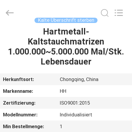
Henghui
Precision
Mold
Co.,
Limited.
Kalte Überschrift sterben
All
Rights
Reserved.
Hartmetall-
HAUS
Kaltstauchmatrizen
PRODUKTE
1.000.000~5.000.000 Mal/Stk.
Lebensdauer
VIDEOS
Herkunftsort:
Chongqing, China
ÜBER
Markenname:
HH
UNS
Zertifizierung:
ISO9001:2015
FABRIK-
Modellnummer:
Individualisiert
AUSFLUG
Min Bestellmenge:
1