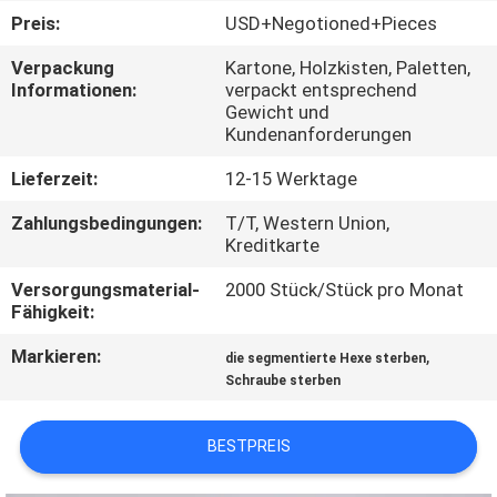
Preis:
USD+Negotioned+Pieces
QUALITÄTSKONTROLLE
Verpackung
Kartone, Holzkisten, Paletten,
Informationen:
verpackt entsprechend
Gewicht und
TRETEN
Kundenanforderungen
SIE
Lieferzeit:
12-15 Werktage
MIT
Zahlungsbedingungen:
T/T, Western Union,
UNS
Kreditkarte
IN
Versorgungsmaterial-
2000 Stück/Stück pro Monat
VERBINDUNG
Fähigkeit:
Markieren:
,
die segmentierte Hexe sterben
NACHRICHTEN
Schraube sterben
FORDERN
BESTPREIS
SIE EIN