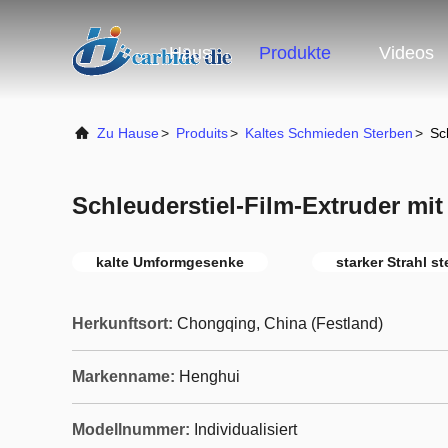
Haus
Produkte
Videos
Zu Hause
>
Produits
>
Kaltes Schmieden Sterben
>
Sc
Schleuderstiel-Film-Extruder mi
kalte Umformgesenke
starker Strahl s
Herkunftsort:
Chongqing, China (Festland)
Markenname:
Henghui
Modellnummer:
Individualisiert