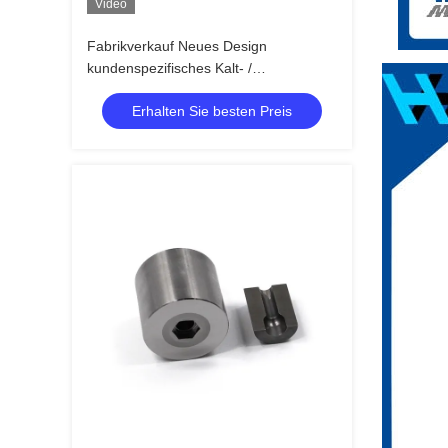
Video
Fabrikverkauf Neues Design
kundenspezifisches Kalt- /
Heißschmieden Wolframkarbid-
Erhalten Sie besten Preis
Kaltkopfdiesen