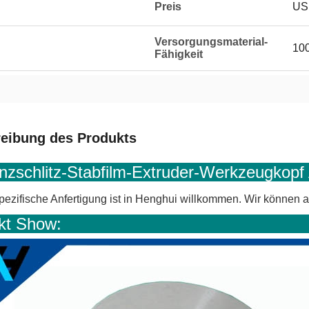
Preis
US 
Versorgungsmaterial-
100
Fähigkeit
eibung des Produkts
zschlitz-Stabfilm-Extruder-Werkzeugkop
ezifische Anfertigung ist in Henghui willkommen. Wir können a
rodukt Sh