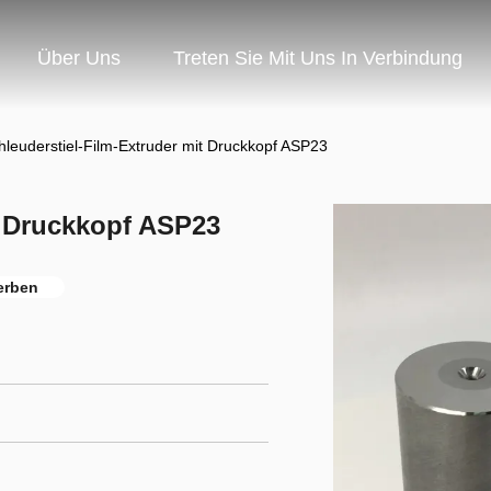
Über Uns
Treten Sie Mit Uns In Verbindung
hleuderstiel-Film-Extruder mit Druckkopf ASP23
t Druckkopf ASP23
terben