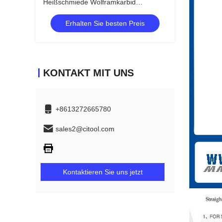
Heißschmiede Wolframkarbid
Kaltkopfstücke
Erhalten Sie besten Preis
KONTAKT MIT UNS
+8613272665780
sales2@citool.com
Kontaktieren Sie uns jetzt