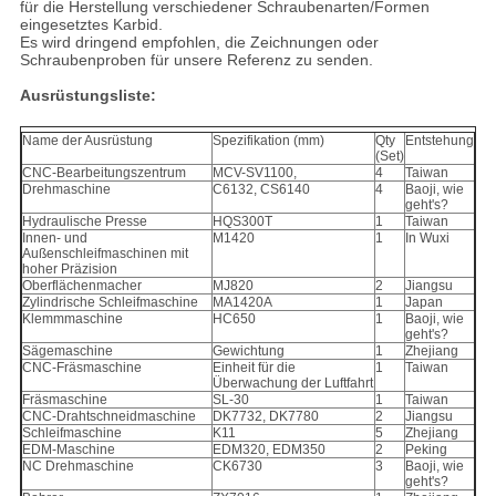
für die Herstellung verschiedener Schraubenarten/Formen
eingesetztes Karbid.
Es wird dringend empfohlen, die Zeichnungen oder
Schraubenproben für unsere Referenz zu senden.
Ausrüstungsliste:
Name der Ausrüstung
Spezifikation (mm)
Qty
Entstehung
(Set)
CNC-Bearbeitungszentrum
MCV-SV1100,
4
Taiwan
Drehmaschine
C6132, CS6140
4
Baoji, wie
geht's?
Hydraulische Presse
HQS300T
1
Taiwan
Innen- und
M1420
1
In Wuxi
Außenschleifmaschinen mit
hoher Präzision
Oberflächenmacher
MJ820
2
Jiangsu
Zylindrische Schleifmaschine
MA1420A
1
Japan
Klemmmaschine
HC650
1
Baoji, wie
geht's?
Sägemaschine
Gewichtung
1
Zhejiang
CNC-Fräsmaschine
Einheit für die
1
Taiwan
Überwachung der Luftfahrt
Fräsmaschine
SL-30
1
Taiwan
CNC-Drahtschneidmaschine
DK7732, DK7780
2
Jiangsu
Schleifmaschine
K11
5
Zhejiang
EDM-Maschine
EDM320, EDM350
2
Peking
NC Drehmaschine
CK6730
3
Baoji, wie
geht's?