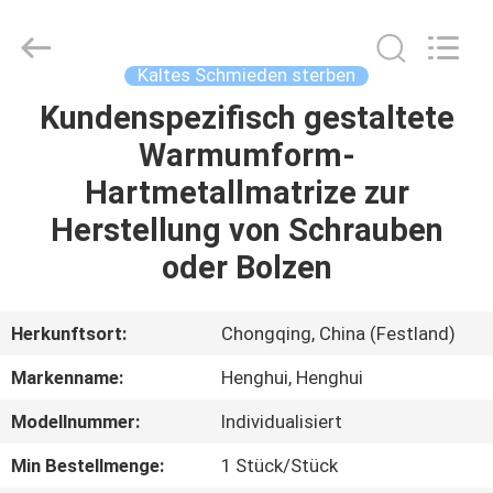
Henghui
Precision
Mold
Co.,
Limited.
Kaltes Schmieden sterben
All
Rights
Reserved.
Kundenspezifisch gestaltete
HAUS
Warmumform-
PRODUKTE
Hartmetallmatrize zur
Herstellung von Schrauben
VIDEOS
oder Bolzen
ÜBER
Herkunftsort:
Chongqing, China (Festland)
UNS
Markenname:
Henghui, Henghui
Modellnummer:
Individualisiert
FABRIK-
AUSFLUG
Min Bestellmenge:
1 Stück/Stück