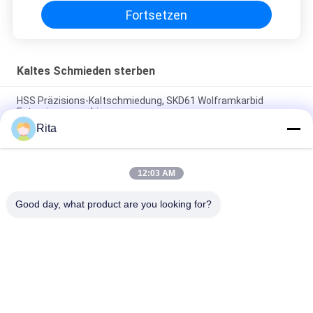
Fortsetzen
Kaltes Schmieden sterben
HSS Präzisions-Kaltschmiedung, SKD61 Wolframkarbid
Extrusionsmaschinen
Rita
Zuverlässige Kaltschmiede-Matrize, hochpräzise, starke
Balken-Matrize-Formkomponente
12:03 AM
Hochwertiges starkes Balken-Die-Carbide-Formungs-Die-
Korrosionsbeständigkeit
Good day, what product are you looking for?
Beliebte Kategorien
Alle
Wolframkarbid 
Karbid-Punkte Und -
Sterben
Stäbe