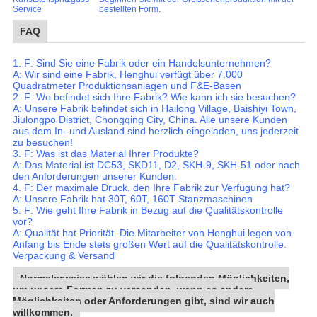
Service
bestellten Form.
FAQ
1. F: Sind Sie eine Fabrik oder ein Handelsunternehmen?
A: Wir sind eine Fabrik, Henghui verfügt über 7.000
Quadratmeter Produktionsanlagen und F&E-Basen
2. F: Wo befindet sich Ihre Fabrik? Wie kann ich sie besuchen?
A: Unsere Fabrik befindet sich in Hailong Village, Baishiyi Town,
Jiulongpo District, Chongqing City, China. Alle unsere Kunden
aus dem In- und Ausland sind herzlich eingeladen, uns jederzeit
zu besuchen!
3. F: Was ist das Material Ihrer Produkte?
A: Das Material ist DC53, SKD11, D2, SKH-9, SKH-51 oder nach
den Anforderungen unserer Kunden.
4. F: Der maximale Druck, den Ihre Fabrik zur Verfügung hat?
A: Unsere Fabrik hat 30T, 60T, 160T Stanzmaschinen
5. F: Wie geht Ihre Fabrik in Bezug auf die Qualitätskontrolle
vor?
A: Qualität hat Priorität. Die Mitarbeiter von Henghui legen von
Anfang bis Ende stets großen Wert auf die Qualitätskontrolle.
Verpackung & Versand
Normalerweise wählen wir die folgenden Möglichkeiten,
um unsere Formen zu versenden, wenn es andere
Möglichkeiten oder Anforderungen gibt, sind wir auch
willkommen.