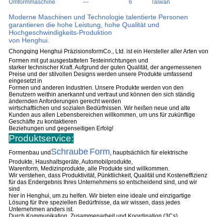
Umformmaschine
---
6
Taiwan
Moderne Maschinen und Technologie talentierte Personen
garantieren die hohe Leistung, hohe Qualität und
Hochgeschwindigkeits-Produktion
von Henghui.
Chongqing Henghui Präzisionsform
Co., Ltd. ist ein Hersteller aller Arten von
Formen mit gut ausgestatteten Testeinrichtungen und
starker technischer Kraft. Aufgrund der guten Qualität, der angemessenen
Preise und der stilvollen Designs werden unsere Produkte umfassend
eingesetzt in
Formen und anderen Industrien. Unsere Produkte werden von den
Benutzern weithin anerkannt und vertraut und können den sich ständig
ändernden Anforderungen gerecht werden
wirtschaftlichen und sozialen Bedürfnissen. Wir heißen neue und alte
Kunden aus allen Lebensbereichen willkommen, um uns für zukünftige
Geschäfte zu kontaktieren
Beziehungen und gegenseitigen Erfolg!
Produktservice:
Schraube
Form
Formenbau und
, hauptsächlich für elektrische
Produkte, Haushaltsgeräte, Automobilprodukte,
Warenform, Medizinprodukte, alle Produkte sind willkommen.
Wir verstehen, dass Produktivität, Pünktlichkeit, Qualität und Kosteneffizienz
für das Endergebnis Ihres Unternehmens so entscheidend sind, und wir
sind
hier in Henghui, um zu helfen. Wir bieten eine ideale und einzigartige
Lösung für Ihre speziellen Bedürfnisse, da wir wissen, dass jedes
Unternehmen anders ist.
Durch Kommunikation, Zusammenarbeit und Koordination (3Cs)