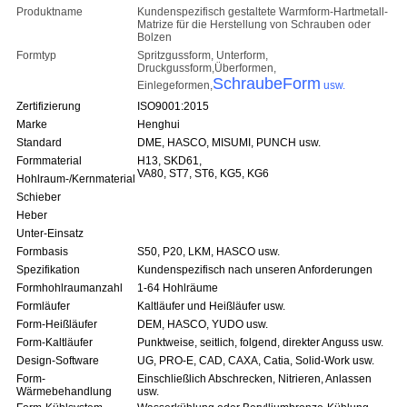
Produktname
Kundenspezifisch gestaltete Warmform-Hartmetall-
Matrize für die Herstellung von Schrauben oder
Bolzen
Formtyp
Spritzgussform, Unterform,
Druckgussform,
Überformen,
Schraube
Form
Einlegeformen,
usw.
Zertifizierung
ISO9001:2015
Marke
Henghui
Standard
DME, HASCO, MISUMI, PUNCH usw.
Formmaterial
H13, SKD61,
VA80, ST7, ST6, KG5, KG6
Hohlraum-/Kernmaterial
Schieber
Heber
Unter-Einsatz
Formbasis
S50, P20, LKM, HASCO usw.
Spezifikation
Kundenspezifisch nach unseren Anforderungen
Formhohlraumanzahl
1-64 Hohlräume
Formläufer
Kaltläufer und Heißläufer usw.
Form-Heißläufer
DEM, HASCO, YUDO usw.
Form-Kaltläufer
Punktweise, seitlich, folgend, direkter Anguss usw.
Design-Software
UG, PRO-E, CAD, CAXA, Catia, Solid-Work usw.
Form-
Einschließlich Abschrecken, Nitrieren, Anlassen
Wärmebehandlung
usw.