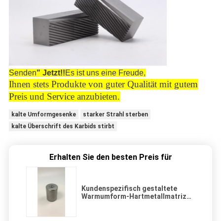
Senden
" Jetzt!!
Es ist uns eine Freude,
Ihnen stets Produkte von guter Qualität mit gutem
Preis und Service anzubieten.
kalte Umformgesenke
starker Strahl sterben
kalte Überschrift des Karbids stirbt
Erhalten Sie den besten Preis für
Kundenspezifisch gestaltete
Warmumform-Hartmetallmatrize
zur Herstellung von Schrauben
oder Bolzen