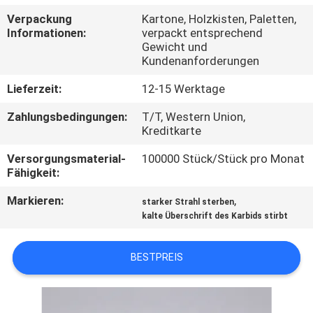
Verpackung
Kartone, Holzkisten, Paletten,
QUALITÄTSKONTROLLE
Informationen:
verpackt entsprechend
Gewicht und
Kundenanforderungen
TRETEN
Lieferzeit:
12-15 Werktage
SIE
Zahlungsbedingungen:
T/T, Western Union,
MIT
Kreditkarte
UNS
Versorgungsmaterial-
100000 Stück/Stück pro Monat
IN
Fähigkeit:
VERBINDUNG
Markieren:
,
starker Strahl sterben
kalte Überschrift des Karbids stirbt
NACHRICHTEN
BESTPREIS
FORDERN
SIE EIN