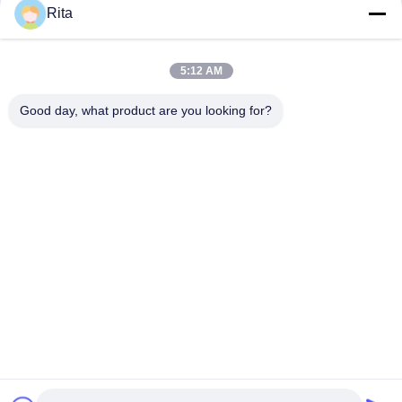
Rita
Zuverlässige Kaltschmiede-Matrize, hochpräzise, starke
Balken-Matrize-Formkomponente
5:12 AM
Hochwertiges starkes Balken-Die-Carbide-Formungs-Die-
Korrosionsbeständigkeit
Good day, what product are you looking for?
Beliebte Kategorien
Alle
Wolframkarbid 
Karbid-Punkte Und -
Sterben
Stäbe
Kaltes Schmieden 
Kalte Überschrift 
Sterben
Sterben
Schrauben Sie 
HSS-Schläge
Zweiten 
Durchschlag
Nuss-
Die-Schneidemesser
Umformgesenke