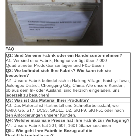
FAQ
Q1: Sind Sie eine Fabrik oder ein Handelsunternehmen?
A1: Wir sind eine Fabrik, Henghui verfügt über 7.000
Quadratmeter Produktionsanlagen und F&E-Basen
Q2: Wo befindet sich Ihre Fabrik? Wie kann ich sie
besuchen?
A2: Unsere Fabrik befindet sich in Hailong Village, Baishiyi Town,
Jiulongpo District, Chongqing City, China. Alle unsere Kunden,
ob aus dem In- oder Ausland, sind herzlich eingeladen, uns
jederzeit zu besuchen!
Q3: Was ist das Material Ihrer Produkte?
A3: Das Material ist Hartmetall und Schnellarbeitsstahl, wie
VA80, G6, ST7, DC53, SKD11, D2, SKH-9, SKH-51 oder nach
den Anforderungen unserer Kunden.
Q4: Welche maximale Presse hat Ihre Fabrik zur Verfügung?
A4: Unsere Fabrik hat 30T, 60T, 160T Stanzmaschinen
Q5:: Wie geht Ihre Fabrik in Bezug auf die
Qualitätskontrolle vor?