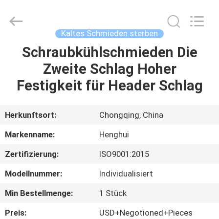
Henghui
Precision
Mold
Co.,
Limited.
Kaltes Schmieden sterben
All
Rights
Reserved.
Schraubkühlschmieden Die
HAUS
Zweite Schlag Hoher
PRODUKTE
Festigkeit für Header Schlag
VIDEOS
Herkunftsort:
Chongqing, China
Markenname:
Henghui
ÜBER
Zertifizierung:
ISO9001:2015
UNS
Modellnummer:
Individualisiert
FABRIK-
Min Bestellmenge:
1 Stück
AUSFLUG
Preis:
USD+Negotioned+Pieces