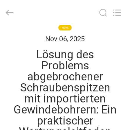
Henghui
Precision
Mold
Co.,
Limited.
All
Rights
Reserved.
HAUS
NEWS
Nov 06, 2025
PRODUKTE
Lösung des
Problems
VIDEOS
abgebrochener
Schraubenspitzen
ÜBER
UNS
mit importierten
Gewindebohrern: Ein
FABRIK-
praktischer
AUSFLUG