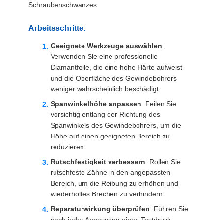
Schraubenschwanzes.
ZITAT
Arbeitsschritte:
SITEMAP
Geeignete Werkzeuge auswählen
:
Verwenden Sie eine professionelle
Diamantfeile, die eine hohe Härte aufweist
DATENSCHUTZRICHTLINIE
und die Oberfläche des Gewindebohrers
weniger wahrscheinlich beschädigt.
Spanwinkelhöhe anpassen
: Feilen Sie
vorsichtig entlang der Richtung des
Spanwinkels des Gewindebohrers, um die
Höhe auf einen geeigneten Bereich zu
reduzieren.
Rutschfestigkeit verbessern
: Rollen Sie
rutschfeste Zähne in den angepassten
Bereich, um die Reibung zu erhöhen und
wiederholtes Brechen zu verhindern.
Reparaturwirkung überprüfen
: Führen Sie
nach jeder Anpassung einen Testdruck