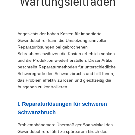
Wartungsleitfaden
QUALITÄTSKONTROLLE
TRETEN
Angesichts der hohen Kosten für importierte
Gewindebohrer kann die Umsetzung sinnvoller
SIE
Reparaturlösungen bei gebrochenen
MIT
Schraubenschwänzen die Kosten erheblich senken
und die Produktion wiederherstellen. Dieser Artikel
UNS
beschreibt Reparaturmethoden für unterschiedliche
IN
Schweregrade des Schwanzbruchs und hilft Ihnen,
das Problem effektiv zu lösen und gleichzeitig die
VERBINDUNG
Ausgaben zu kontrollieren.
NACHRICHTEN
I. Reparaturlösungen für schweren
Schwanzbruch
FORDERN
Problemphänomen: Übermäßiger Spanwinkel des
SIE EIN
Gewindebohrers führt zu spürbarem Bruch des