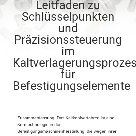
Leitfaden zu
QUALITÄTSKONTROLLE
Schlüsselpunkten
und
TRETEN
Präzisionssteuerung
SIE
im
MIT
Kaltverlagerungsproze
UNS
für
IN
Befestigungselemente
VERBINDUNG
NACHRICHTEN
Zusammenfassung: Das Kaltkopfverfahren ist eine
FORDERN
Kerntechnologie in der
Befestigungsmaschinenherstellung, die wegen ihrer
SIE EIN