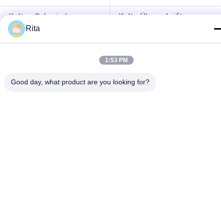
Kaltes Schmieden 
Kalte Überschrift 
Sterben
Sterben
Rita
Schrauben Sie 
HSS-Schläge
Zweiten 
1:53 PM
Durchschlag
Nuss-
Die-Schneidemesser
Good day, what product are you looking for?
Umformgesenke