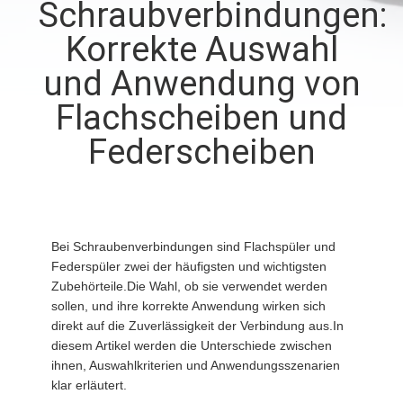
Schraubverbindungen:
QUALITÄTSKONTROLLE
Korrekte Auswahl
und Anwendung von
TRETEN
Flachscheiben und
SIE
Federscheiben
MIT
UNS
IN
VERBINDUNG
Bei Schraubenverbindungen sind Flachspüler und
Federspüler zwei der häufigsten und wichtigsten
Zubehörteile.Die Wahl, ob sie verwendet werden
NACHRICHTEN
sollen, und ihre korrekte Anwendung wirken sich
direkt auf die Zuverlässigkeit der Verbindung aus.In
diesem Artikel werden die Unterschiede zwischen
FORDERN
ihnen, Auswahlkriterien und Anwendungsszenarien
klar erläutert.
SIE EIN