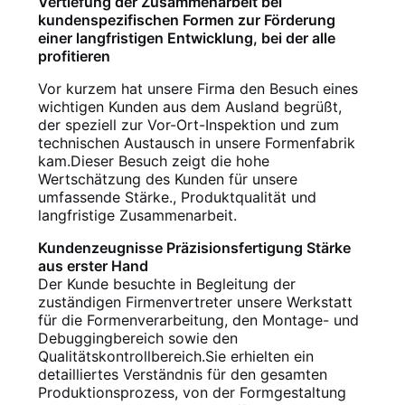
Vertiefung der Zusammenarbeit bei
ZITAT
kundenspezifischen Formen zur Förderung
einer langfristigen Entwicklung, bei der alle
profitieren
SITEMAP
Vor kurzem hat unsere Firma den Besuch eines
wichtigen Kunden aus dem Ausland begrüßt,
der speziell zur Vor-Ort-Inspektion und zum
DATENSCHUTZRICHTLINIE
technischen Austausch in unsere Formenfabrik
kam.Dieser Besuch zeigt die hohe
Wertschätzung des Kunden für unsere
umfassende Stärke., Produktqualität und
langfristige Zusammenarbeit.
Kundenzeugnisse Präzisionsfertigung Stärke
aus erster Hand
Der Kunde besuchte in Begleitung der
zuständigen Firmenvertreter unsere Werkstatt
für die Formenverarbeitung, den Montage- und
Debuggingbereich sowie den
Qualitätskontrollbereich.Sie erhielten ein
detailliertes Verständnis für den gesamten
Produktionsprozess, von der Formgestaltung