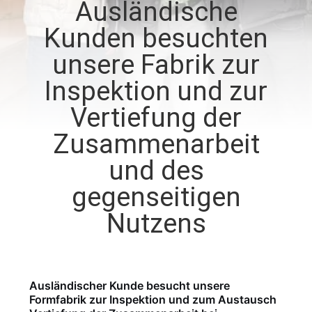
Ausländische
QUALITÄTSKONTROLLE
Kunden besuchten
unsere Fabrik zur
TRETEN
Inspektion und zur
SIE
Vertiefung der
MIT
Zusammenarbeit
UNS
und des
IN
gegenseitigen
VERBINDUNG
Nutzens
NACHRICHTEN
FORDERN
Ausländischer Kunde besucht unsere
Formfabrik zur Inspektion und zum Austausch
SIE EIN