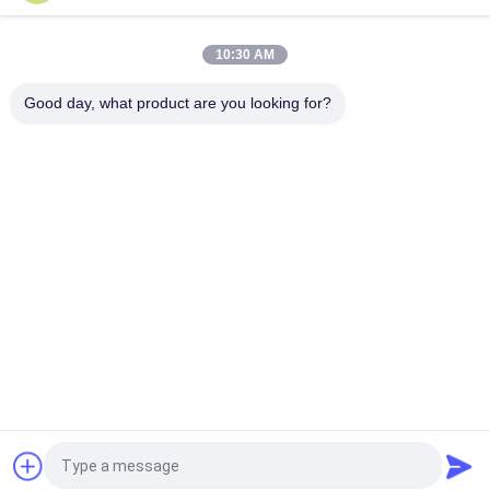
Befestigungselemente
oben
10:30 AM
Good day, what product are you looking for?
Beliebte Kategorien
Alle
Wolframkarbid 
Karbid-Punkte Und -
Sterben
Stäbe
Kaltes Schmieden 
Kalte Überschrift 
Sterben
Sterben
Schrauben Sie 
HSS-Schläge
Zweiten 
Durchschlag
Nuss-
Die-Schneidemesser
Umformgesenke
Fordern Sie ein Angebot