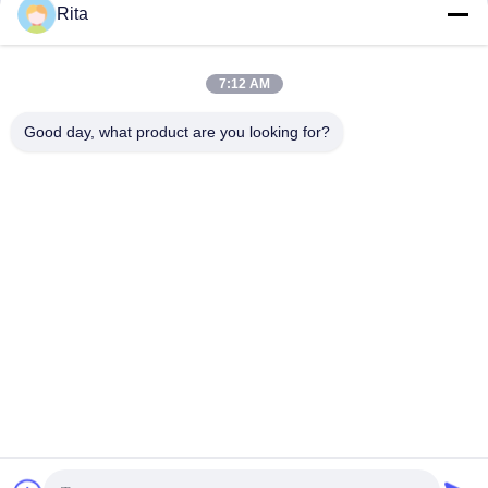
Rita
Überschriftwürfel mit hoher Härte
Carbide Die
Carbide Die
January 05, 2023
March 14, 2023
7:12 AM
Good day, what product are you looking for?
00:11
00:38
Polieren von Wolframkarbid-Matrizen
Hartmetall sterben, Service zu
mit gezackten Stanzmatrizen für
verarbeiten
Bolzen
Carbide Die
Process
January 05, 2023
April 18, 2023
00:12
00:31
YG15-Hartmetallmatrize für die
Nussformwerkzeug
Schraubenherstellung
Nut Forming Die
Wolframkarbid Sterben