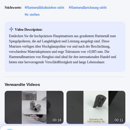
Stichworte:
#
Hartmetalldrahtziehen stirbt
#
Hartmetallzeichnung stirbt
#
tc sterben
Video Description:
Entdecken Sie die hochpräzisen Hauptmatrizen aus gezahntem Hartmetall zum
Spiegelpolieren, die auf Langlebigkeit und Leistung ausgelegt sind. Diese
Matrizen verfügen über Hochglanzpolitur vor und nach der Beschichtung,
verschiedene Materialoptionen und enge Toleranzen von ±0,005 mm. Die
Hartmetallmatrizen von Henghui sind ideal für den internationalen Handel und
bieten eine hervorragende Verschleißfestigkeit und lange Lebensdauer.
Verwandte Videos
00:18
00:11
Neues Produkt BS-Hartmetall-kalter
Wolframcarbid-Matrize